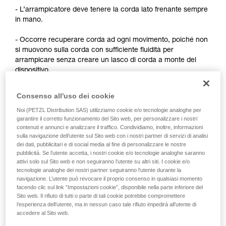
formazione ed un addestramento specifico.
- L’arrampicatore deve tenere la corda lato frenante sempre
Verificate con un professionista la vostra
in mano.
capacità di rifare la manovra, da soli, in piena
sicurezza, prima di riprodurla autonomamente.
- Occorre recuperare corda ad ogni movimento, poiché non
Forniamo esempi di tecniche relative alla vostra
si muovono sulla corda con sufficiente fluidità per
attività. Ne possono esistere altre che non
arrampicare senza creare un lasco di corda a monte del
vengono qui descritte.
dispositivo.
Consenso all'uso dei cookie
Osservazioni:
Noi (PETZL Distribution SAS) utilizziamo cookie e/o tecnologie analoghe per
- Per l’autoassicurazione in arrampicata su corda fissa, fare
garantire il corretto funzionamento del Sito web, per personalizzare i nostri
riferimento alle soluzioni sviluppate nel consiglio tecnico
contenuti e annunci e analizzare il traffico. Condividiamo, inoltre, informazioni
sulla navigazione dell’utente sul Sito web con i nostri partner di servizi di analisi
Autoassicurazione sul sito Petzl.com.
dei dati, pubblicitari e di social media al fine di personalizzare le nostre
pubblicità. Se l’utente accetta, i nostri cookie e/o tecnologie analoghe saranno
- Per l’autoassicurazione da primo, esistono tecniche che
attivi solo sul Sito web e non seguiranno l’utente su altri siti. I cookie e/o
richiedono una modifica del dispositivo per migliorare lo
tecnologie analoghe dei nostri partner seguiranno l’utente durante la
scorrimento della corda. Petzl non autorizza questo utilizzo.
navigazione. L’utente può revocare il proprio consenso in qualsiasi momento
È opportuno ricordare che qualsiasi modifica di un DPI è
facendo clic sul link “Impostazioni cookie”, disponibile nella parte inferiore del
Sito web. Il rifiuto di tutti o parte di tali cookie potrebbe compromettere
proibita al di fuori degli stabilimenti Petzl.
l’esperienza dell’utente, ma in nessun caso tale rifiuto impedirà all’utente di
accedere al Sito web.