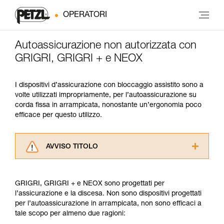
OPERATORI
Autoassicurazione non autorizzata con
GRIGRI, GRIGRI + e NEOX
I dispositivi d’assicurazione con bloccaggio assistito sono a
volte utilizzati impropriamente, per l’autoassicurazione su
corda fissa in arrampicata, nonostante un’ergonomia poco
efficace per questo utilizzo.
AVVISO TITOLO
Leggere attentamente le istruzioni tecniche dei
prodotti utilizzati in questo consiglio prima di
GRIGRI, GRIGRI + e NEOX sono progettati per
consultarlo. Dovete aver compreso le
l’assicurazione e la discesa. Non sono dispositivi progettati
informazioni dell’istruzione tecnica per poter
per l’autoassicurazione in arrampicata, non sono efficaci a
capire queste ulteriori informazioni.
tale scopo per almeno due ragioni:
La padronanza di queste tecniche richiede una