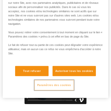
Faut-il encore le présenter ? GRIGRI est l’assureur de
sur notre Site, avec nos partenaires analytiques, publicitaires et de réseaux
référence pour l’escalade en tête et en moulinette. En salle
sociaux afin de personnaliser nos publicités. Dans le cas où vous les
comme en falaise, il facilite la vie à l'assurage, grâce au
acceptez, nos cookies et/ou technologies similaires ne sont actifs que sur
notre Site et ne vous suivront pas sur d’autres sites web. Les cookies et/ou
blocage assisté par came. Il est équipé d’une poignée
technologies similaires de nos partenaires vous suivront pendant toute votre
ergonomique permettant une descente fluide et confortable.
navigation.
À la fois compact et léger, il s'utilise avec l'ensemble des
cordes à simple de 8,5 à 11 mm. Parfait pour le travail des
Vous pouvez retirer votre consentement à tout moment en cliquant sur le lien «
voies !
Paramètres des cookies » prévu à cet effet en bas de page du Site.
Le fait de refuser tout ou partie de ces cookies peut dégrader votre expérience
utilisateur, mais en aucun cas ce refus ne vous empêchera d’accéder à notre
Site.
GRIGRI®
Tout refuser
Autoriser tous les cookies
Paramètres des cookies