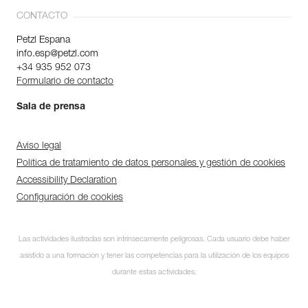
CONTACTO
Petzl Espana
info.esp@petzl.com
+34 935 952 073
Formulario de contacto
Sala de prensa
Aviso legal
Política de tratamiento de datos personales y gestión de cookies
Accessibility Declaration
Configuración de cookies
Las actividades ilustradas son intrínsecamente peligrosas. Cada usuario debe haber
asistido a una formación y tener las competencias para la utilización de los equipos
durante estas actividades.