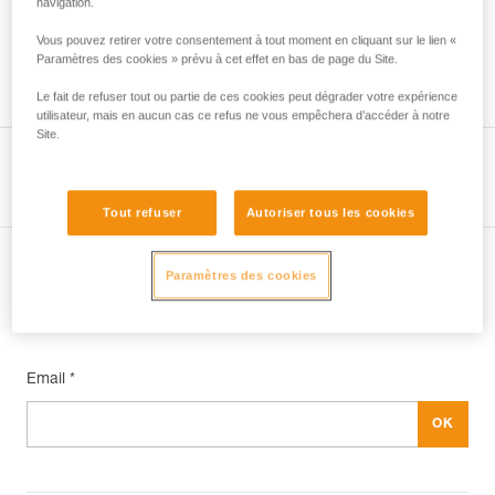
navigation.
Vous pouvez retirer votre consentement à tout moment en cliquant sur le lien «
Paramètres des cookies » prévu à cet effet en bas de page du Site.
Techniques pour l’équipement d’un puits
Le fait de refuser tout ou partie de ces cookies peut dégrader votre expérience
utilisateur, mais en aucun cas ce refus ne vous empêchera d’accéder à notre
Site.
Voir la page produit
Tout refuser
Autoriser tous les cookies
Paramètres des cookies
Abonnez-vous à la newsletter
et restez connecté à notre actualité
Email *