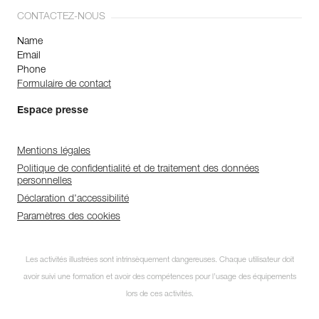
CONTACTEZ-NOUS
Name
Email
Phone
Formulaire de contact
Espace presse
Mentions légales
Politique de confidentialité et de traitement des données
personnelles
Déclaration d'accessibilité
Paramètres des cookies
Les activités illustrées sont intrinsèquement dangereuses. Chaque utilisateur doit
avoir suivi une formation et avoir des compétences pour l’usage des équipements
lors de ces activités.