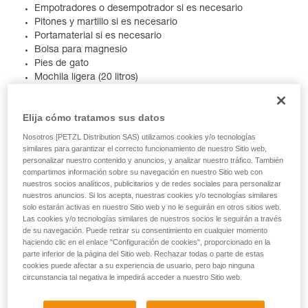
Empotradores o desempotrador si es necesario
Pitones y martillo si es necesario
Portamaterial si es necesario
Bolsa para magnesio
Pies de gato
Mochila ligera (20 litros)
Viveres de travesía
Bebida
Elija cómo tratamos sus datos
Cortaviento ligero
Navaja
Nosotros [PETZL Distribution SAS) utilizamos cookies y/o tecnologías
Linterna frontal
similares para garantizar el correcto funcionamiento de nuestro Sitio web,
Botiquín de un día
personalizar nuestro contenido y anuncios, y analizar nuestro tráfico. También
compartimos información sobre su navegación en nuestro Sitio web con
Reseña, mapa
nuestros socios analíticos, publicitarios y de redes sociales para personalizar
nuestros anuncios. Si los acepta, nuestras cookies y/o tecnologías similares
solo estarán activas en nuestro Sitio web y no le seguirán en otros sitios web.
Nos importas, y que tu ascensión vaya lo mejor posible también, por lo
Las cookies y/o tecnologías similares de nuestros socios le seguirán a través
que hemos hecho para ti una lista con los productos más apropiados
de su navegación. Puede retirar su consentimiento en cualquier momento
para salir a una vía de grandes largos.
haciendo clic en el enlace "Configuración de cookies", proporcionado en la
parte inferior de la página del Sitio web. Rechazar todas o parte de estas
cookies puede afectar a su experiencia de usuario, pero bajo ninguna
circunstancia tal negativa le impedirá acceder a nuestro Sitio web.
ARNÉS