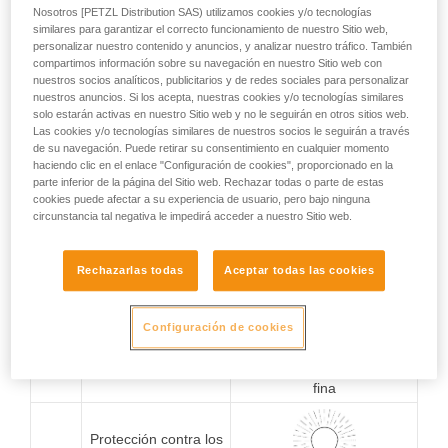
0
No protegido
No protegido
Nosotros [PETZL Distribution SAS) utilizamos cookies y/o tecnologías
similares para garantizar el correcto funcionamiento de nuestro Sitio web,
personalizar nuestro contenido y anuncios, y analizar nuestro tráfico. También
compartimos información sobre su navegación en nuestro Sitio web con
Protección contra los
nuestros socios analíticos, publicitarios y de redes sociales para personalizar
cuerpos sólidos de
1
nuestros anuncios. Si los acepta, nuestras cookies y/o tecnologías similares
diámetro superior a
solo estarán activas en nuestro Sitio web y no le seguirán en otros sitios web.
50 mm
Protección contra la caída
Las cookies y/o tecnologías similares de nuestros socios le seguirán a través
vertical de gotas de agua
de su navegación. Puede retirar su consentimiento en cualquier momento
haciendo clic en el enlace "Configuración de cookies", proporcionado en la
parte inferior de la página del Sitio web. Rechazar todas o parte de estas
Protección contra los
cookies puede afectar a su experiencia de usuario, pero bajo ninguna
cuerpos sólidos de
circunstancia tal negativa le impedirá acceder a nuestro Sitio web.
2
diámetro superior a
Protección contra la caída
12,5 mm
de gotas de agua (15° de
inclinación)
Rechazarlas todas
Aceptar todas las cookies
Protección contra los
Configuración de cookies
cuerpos sólidos de
3
diámetro superior a
2,5 mm
Protección contra la lluvia
fina
Protección contra los