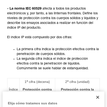
describimos aquí.
- La norma IEC 60529
afecta a todos los productos
electrónicos y, por tanto, a las linternas frontales. Define los
niveles de protección contra los cuerpos sólidos y líquidos y
describe los ensayos asociados a realizar en función del
índice IP del producto.
El índice IP está compuesto por dos cifras:
La primera cifra indica la protección efectiva contra la
penetración de cuerpos sólidos.
La segunda cifra indica el índice de protección
efectiva contra la penetración de líquidos.
Comúnmente se suele hablar de estanqueidad.
a
a
1
cifra (decena)
2
cifra (unidad)
Índice
Protección contra
Protección contra la
cuerpos sólidos
penetración de agua con
extraños
efectos perjudiciales
Elija cómo tratamos sus datos