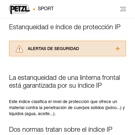
SPORT
Estanqueidad e índice de protección IP
ALERTAS DE SEGURIDAD
Lea atentamente las fichas técnicas de los
productos utilizados en este consejo antes de
consultarlo. Usted debe comprender la
La estanqueidad de una linterna frontal
información de la ficha técnica para poder
comprender este complemento informativo.
está garantizada por su índice IP
Dominar estas técnicas requiere una formación
y un entrenamiento específico. Confirme a
Este índice clasifica el nivel de protección que ofrece un
través de un profesional su capacidad para
material contra la penetración de cuerpos sólidos (polvo...) y
ejecutar estas técnicas, solo y con total
líquidos (agua, aceite...).
seguridad, antes de ejecutarlas de forma
autónoma.
Damos ejemplos de técnicas relacionadas con
Dos normas tratan sobre el índice IP
su actividad. Pueden existir otras que no