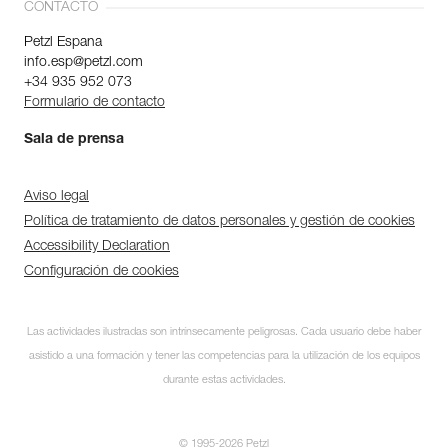
CONTACTO
Petzl Espana
info.esp@petzl.com
+34 935 952 073
Formulario de contacto
Sala de prensa
Aviso legal
Política de tratamiento de datos personales y gestión de cookies
Accessibility Declaration
Configuración de cookies
Las actividades ilustradas son intrínsecamente peligrosas. Cada usuario debe haber
asistido a una formación y tener las competencias para la utilización de los equipos
durante estas actividades.
© 1995-2026 Petzl