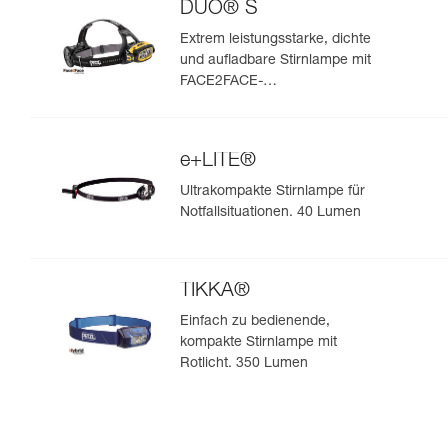
DUO® S
Extrem leistungsstarke, dichte
und aufladbare Stirnlampe mit
FACE2FACE-
Blendschutzfunktion. 1100
Lumen
e+LITE®
Ultrakompakte Stirnlampe für
Notfallsituationen. 40 Lumen
TIKKA®
Einfach zu bedienende,
kompakte Stirnlampe mit
Rotlicht. 350 Lumen