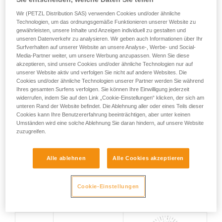
schädlicher Wirkung
Wir (PETZL Distribution SAS) verwenden Cookies und/oder ähnliche
0
Kein Schutz
Kein Schutz
Technologien, um das ordnungsgemäße Funktionieren unserer Website zu
gewährleisten, unsere Inhalte und Anzeigen individuell zu gestalten und
unseren Datenverkehr zu analysieren. Wir geben auch Informationen über Ihr
Surfverhalten auf unserer Website an unsere Analyse-, Werbe- und Social-
Schutz gegen
Media-Partner weiter, um unsere Werbung anzupassen. Wenn Sie diese
Fremdkörper mit
akzeptieren, sind unsere Cookies und/oder ähnliche Technologien nur auf
1
einem Durchmesser
unserer Website aktiv und verfolgen Sie nicht auf andere Websites. Die
über 50 mm
Cookies und/oder ähnliche Technologien unserer Partner werden Sie während
Schutz gegen senkrecht
Ihres gesamten Surfens verfolgen. Sie können Ihre Einwilligung jederzeit
fallendes Tropfwasser
widerrufen, indem Sie auf den Link „Cookie-Einstellungen“ klicken, der sich am
unteren Rand der Website befindet. Die Ablehnung aller oder eines Teils dieser
Cookies kann Ihre Benutzererfahrung beeinträchtigen, aber unter keinen
Schutz gegen
Umständen wird eine solche Ablehnung Sie daran hindern, auf unsere Website
Fremdkörper mit
2
zuzugreifen.
einem Durchmesser
Schutz gegen schräg
über 12,5 mm
fallendes Tropfwasser
(15°-Winkel)
Alle ablehnen
Alle Cookies akzeptieren
Schutz gegen
Fremdkörper mit
Cookie-Einstellungen
3
einem Durchmesser
über 2,5 mm
Regen