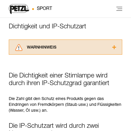
SPORT
Dichtigkeit und IP-Schutzart
WARNHINWEIS
Lesen Sie die Gebrauchsanweisungen der
Produkte, um die es in diesem Tech Tipp geht,
aufmerksam durch, bevor Sie diesen zu Rate
Die Dichtigkeit einer Stirnlampe wird
ziehen. Um diese Zusatzinformationen
verstehen zu können, müssen Sie zuerst die in
durch ihren IP-Schutzgrad garantiert
der Gebrauchsanweisung enthaltenen
Informationen richtig verstanden haben.
Die Zahl gibt den Schutz eines Produkts gegen das
Die Beherrschung dieser Techniken setzt eine
Eindringen von Fremdkörpern (Staub usw.) und Flüssigkeiten
entsprechende Ausbildung und ein spezielles
(Wasser, Öl usw.) an.
Training voraus. Prüfen Sie zusammen mit
einem Profi, ob Sie in der Lage sind, den
Vorgang alleine sicher zu wiederholen, bevor
Die IP-Schutzart wird durch zwei
Sie ihn eigenständig durchführen.