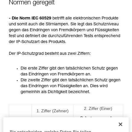
Normen geregelt
Wir geben Beispiele für die mit Ihrer Aktivität
verbundenen Techniken. Möglicherweise gibt es
noch andere Techniken, die hier nicht
- Die Norm IEC 60529
betrifft alle elektronischen Produkte
beschrieben werden.
und somit auch die Stirnlampen. Sie legt das Schutzniveau
gegen das Eindringen von Fremdkörpern und Flüssigkeiten
fest und definiert die durchzuführenden Tests entsprechend
der IP-Schutzart des Produkts.
Der IP-Schutzgrad besteht aus zwei Ziffern:
Die erste Ziffer gibt den tatsächlichen Schutz gegen
das Eindringen von Fremdkörpern an.
Die zweite Ziffer gibt den tatsächlichen Schutz gegen
das Eindringen von Flüssigkeiten an. Dies wird
gemeinhin als Dichtigkeit bezeichnet.
2.
Ziffer (Einer)
1.
Ziffer (Zehner)
Schutz gegen das
Kennziffer
Schutz gegen das
Eindringen von
Eindringen von
Wasser mit
Fremdkörpern
Sie entscheiden, welche Daten Sie teilen