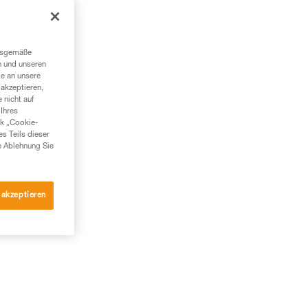
ngsgemäße
n und unseren
te an unsere
akzeptieren,
 nicht auf
Ihres
nk „Cookie-
es Teils dieser
e Ablehnung Sie
 akzeptieren