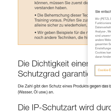
können, müssen Sie zuerst die in der Gebr
verstanden haben.
Sie entsc
Die Beherrschung dieser Techniken setzt
Wir (PETZL 
Training voraus. Prüfen Sie zusammen mit e
Funktioniere
alleine sicher zu wiederholen, bevor Sie ih
Datenverkehr
Analyse-, W
Wir geben Beispiele für die mit Ihrer Akt
sind unsere 
noch andere Techniken, die hier nicht bes
andere Webs
gesamten Sur
Einstellunge
Cookies kann
daran hinder
Die Dichtigkeit einer Stir
Cookie-E
Schutzgrad garantiert
Die Zahl gibt den Schutz eines Produkts gegen das 
(Wasser, Öl usw.) an.
Die IP-Schutzart wird du