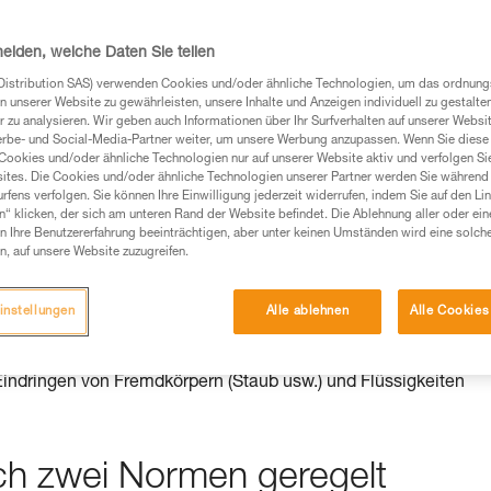
auchsanweisung enthaltenen Informationen richtig
heiden, welche Daten Sie teilen
 eine entsprechende Ausbildung und ein spezielles
Distribution SAS) verwenden Cookies und/oder ähnliche Technologien, um das ordnu
inem Profi, ob Sie in der Lage sind, den Vorgang
n unserer Website zu gewährleisten, unsere Inhalte und Anzeigen individuell zu gestalte
n eigenständig durchführen.
 zu analysieren. Wir geben auch Informationen über Ihr Surfverhalten auf unserer Websi
erbe- und Social-Media-Partner weiter, um unsere Werbung anzupassen. Wenn Sie diese 
ivität verbundenen Techniken. Möglicherweise gibt es
Cookies und/oder ähnliche Technologien nur auf unserer Website aktiv und verfolgen Sie
chrieben werden.
ites. Die Cookies und/oder ähnliche Technologien unserer Partner werden Sie während 
fens verfolgen. Sie können Ihre Einwilligung jederzeit widerrufen, indem Sie auf den Li
n“ klicken, der sich am unteren Rand der Website befindet. Die Ablehnung aller oder ein
 Ihre Benutzererfahrung beeinträchtigen, aber unter keinen Umständen wird eine solch
n, auf unsere Website zuzugreifen.
nlampe wird durch ihren IP-
instellungen
Alle ablehnen
Alle Cookies
Eindringen von Fremdkörpern (Staub usw.) und Flüssigkeiten
rch zwei Normen geregelt