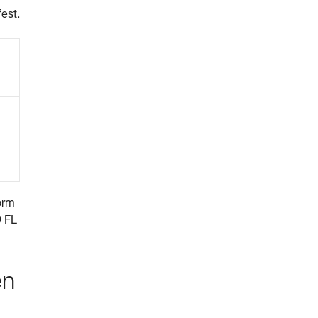
est.
orm
O FL
en