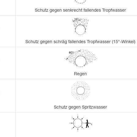
Schutz gegen senkrecht fallendes Tropfwasser
m
Schutz gegen schräg fallendes Tropfwasser (15°-Winkel)
m
Regen
m
Schutz gegen Spritzwasser