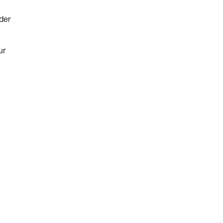
der
ur