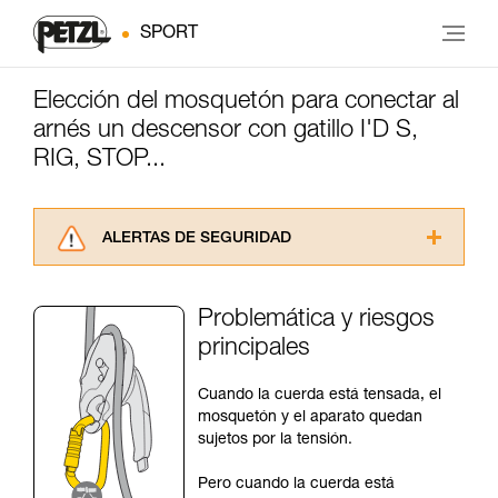
SPORT
Elección del mosquetón para conectar al
arnés un descensor con gatillo I'D S,
RIG, STOP...
ALERTAS DE SEGURIDAD
Lea atentamente las fichas técnicas de los
productos utilizados en este consejo antes de
Problemática y riesgos
consultarlo. Usted debe comprender la
principales
información de la ficha técnica para poder
comprender este complemento informativo.
Dominar estas técnicas requiere una formación
Cuando la cuerda está tensada, el
y un entrenamiento específico. Confirme a
mosquetón y el aparato quedan
través de un profesional su capacidad para
sujetos por la tensión.
ejecutar estas técnicas, solo y con total
seguridad, antes de ejecutarlas de forma
Pero cuando la cuerda está