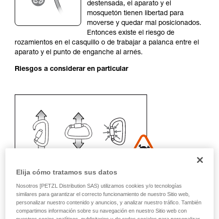
autónoma.
destensada, el aparato y el
Damos ejemplos de técnicas relacionadas con
mosquetón tienen libertad para
su actividad. Pueden existir otras que no
moverse y quedar mal posicionados.
describimos aquí.
Entonces existe el riesgo de
rozamientos en el casquillo o de trabajar a palanca entre el
aparato y el punto de enganche al arnés.
Riesgos a considerar en particular
Elija cómo tratamos sus datos
Nosotros [PETZL Distribution SAS) utilizamos cookies y/o tecnologías
similares para garantizar el correcto funcionamiento de nuestro Sitio web,
personalizar nuestro contenido y anuncios, y analizar nuestro tráfico. También
compartimos información sobre su navegación en nuestro Sitio web con
Recomendación del mosquetón y