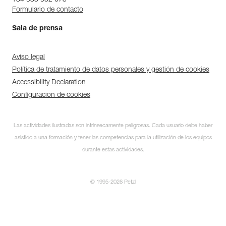
+34 935 952 073
Formulario de contacto
Sala de prensa
Aviso legal
Política de tratamiento de datos personales y gestión de cookies
Accessibility Declaration
Configuración de cookies
Las actividades ilustradas son intrínsecamente peligrosas. Cada usuario debe haber
asistido a una formación y tener las competencias para la utilización de los equipos
durante estas actividades.
© 1995-2026 Petzl