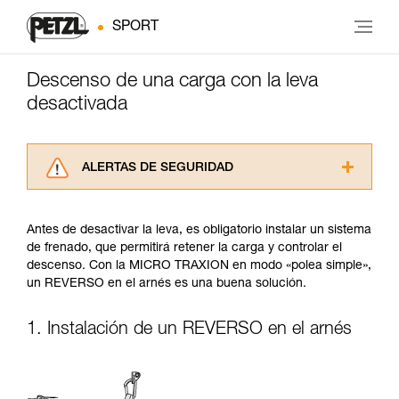
SPORT
Descenso de una carga con la leva
desactivada
ALERTAS DE SEGURIDAD
Lea atentamente las fichas técnicas de los
productos utilizados en este consejo antes de
Antes de desactivar la leva, es obligatorio instalar un sistema
consultarlo. Usted debe comprender la
de frenado, que permitirá retener la carga y controlar el
información de la ficha técnica para poder
descenso. Con la MICRO TRAXION en modo «polea simple»,
comprender este complemento informativo.
un REVERSO en el arnés es una buena solución.
Dominar estas técnicas requiere una formación
y un entrenamiento específico. Confirme a
través de un profesional su capacidad para
1. Instalación de un REVERSO en el arnés
ejecutar estas técnicas, solo y con total
seguridad, antes de ejecutarlas de forma
autónoma.
Damos ejemplos de técnicas relacionadas con