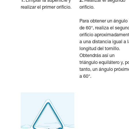
1.
Limpiar la superficie y
2.
Realizar el segundo
realizar el primer orificio.
orificio.
Para obtener un ángulo
de 60°, realiza el segun
orificio aproximadamen
a una distancia igual a 
longitud del tornillo.
Obtendrás así un
triángulo equilátero y, p
tanto, un ángulo próxim
a 60°.