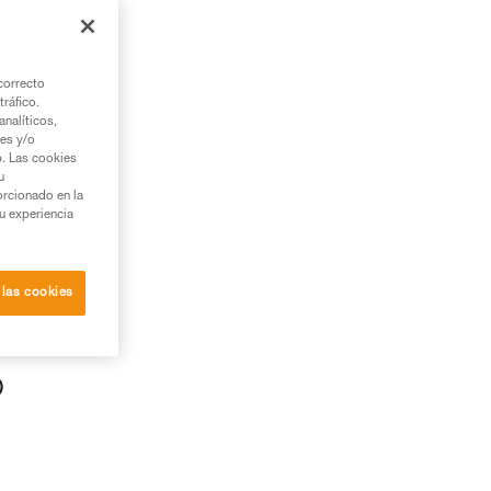
correcto
tráfico.
nalíticos,
ies y/o
b. Las cookies
u
orcionado en la
su experiencia
 las cookies
es
o