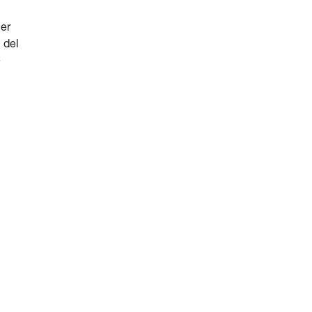
ner
 del
e
l