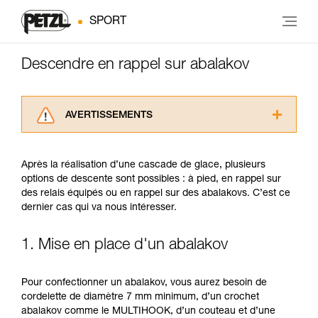
SPORT
Descendre en rappel sur abalakov
AVERTISSEMENTS
Lisez attentivement les notices techniques des
produits utilisés dans ce conseil avant de le
Après la réalisation d’une cascade de glace, plusieurs
consulter. Vous devez avoir compris les
options de descente sont possibles : à pied, en rappel sur
informations de la notice technique pour
des relais équipés ou en rappel sur des abalakovs. C’est ce
pouvoir comprendre ce complément
dernier cas qui va nous intéresser.
d’informations.
Maîtriser ces techniques nécessite une
formation et un entraînement spécifique. Validez
1. Mise en place d'un abalakov
avec un professionnel votre capacité à refaire
la manipulation, seul, en toute sécurité, avant
Pour confectionner un abalakov, vous aurez besoin de
de la reproduire en autonomie.
cordelette de diamètre 7 mm minimum, d’un crochet
Nous donnons des exemples de techniques
abalakov comme le MULTIHOOK, d’un couteau et d’une
liées à votre activité. Il peut en exister d’autres