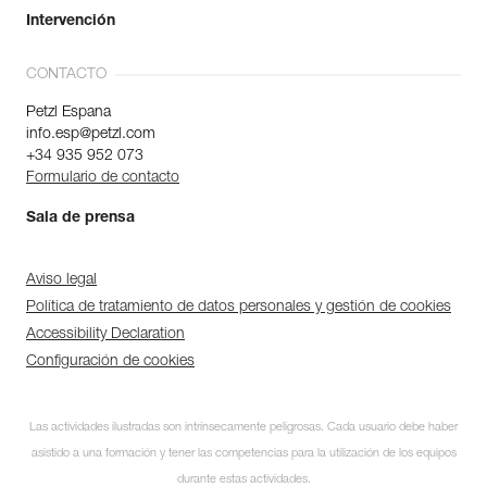
Intervención
CONTACTO
Petzl Espana
info.esp@petzl.com
+34 935 952 073
Formulario de contacto
Sala de prensa
Aviso legal
Política de tratamiento de datos personales y gestión de cookies
Accessibility Declaration
Configuración de cookies
Las actividades ilustradas son intrínsecamente peligrosas. Cada usuario debe haber
asistido a una formación y tener las competencias para la utilización de los equipos
durante estas actividades.