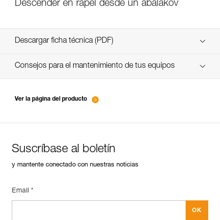
Descender en rápel desde un abalakov
Descargar ficha técnica (PDF)
Technical Notice
Consejos para el mantenimiento de tus equipos
entretien-piolets-crampons-broches_ES
Ver la página del producto
Suscríbase al boletín
y mantente conectado con nuestras noticias
Email *