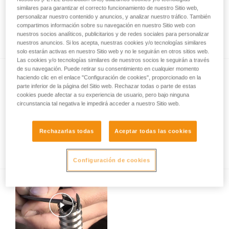
similares para garantizar el correcto funcionamiento de nuestro Sitio web,
personalizar nuestro contenido y anuncios, y analizar nuestro tráfico. También
compartimos información sobre su navegación en nuestro Sitio web con
Revisión de anclajes en roca, hielo o mixto.
nuestros socios analíticos, publicitarios y de redes sociales para personalizar
nuestros anuncios. Si los acepta, nuestras cookies y/o tecnologías similares
solo estarán activas en nuestro Sitio web y no le seguirán en otros sitios web.
Las cookies y/o tecnologías similares de nuestros socios le seguirán a través
de su navegación. Puede retirar su consentimiento en cualquier momento
haciendo clic en el enlace "Configuración de cookies", proporcionado en la
parte inferior de la página del Sitio web. Rechazar todas o parte de estas
cookies puede afectar a su experiencia de usuario, pero bajo ninguna
circunstancia tal negativa le impedirá acceder a nuestro Sitio web.
Gestualidad en escalada en hielo -
Rechazarlas todas
Aceptar todas las cookies
conocimientos básicos
Configuración de cookies