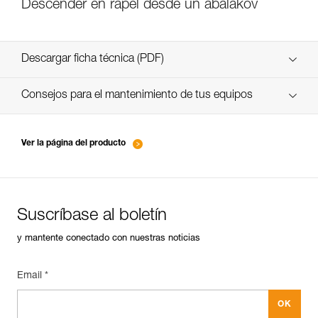
Descender en rápel desde un abalakov
Descargar ficha técnica (PDF)
Technical Notice
Consejos para el mantenimiento de tus equipos
entretien-piolets-crampons-broches_ES
Ver la página del producto
Suscríbase al boletín
y mantente conectado con nuestras noticias
Email *