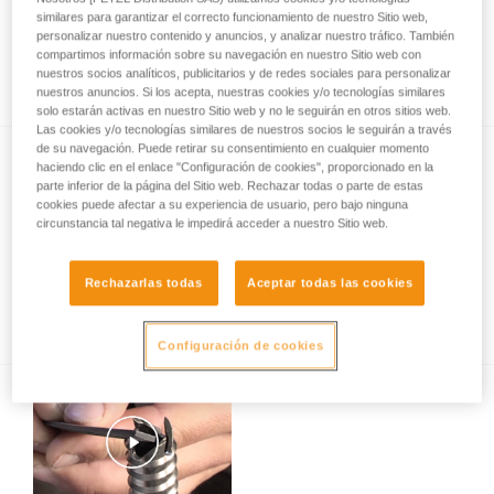
similares para garantizar el correcto funcionamiento de nuestro Sitio web,
personalizar nuestro contenido y anuncios, y analizar nuestro tráfico. También
compartimos información sobre su navegación en nuestro Sitio web con
Revisión de anclajes en roca, hielo o mixto.
nuestros socios analíticos, publicitarios y de redes sociales para personalizar
nuestros anuncios. Si los acepta, nuestras cookies y/o tecnologías similares
solo estarán activas en nuestro Sitio web y no le seguirán en otros sitios web.
Las cookies y/o tecnologías similares de nuestros socios le seguirán a través
de su navegación. Puede retirar su consentimiento en cualquier momento
haciendo clic en el enlace "Configuración de cookies", proporcionado en la
parte inferior de la página del Sitio web. Rechazar todas o parte de estas
cookies puede afectar a su experiencia de usuario, pero bajo ninguna
circunstancia tal negativa le impedirá acceder a nuestro Sitio web.
Gestualidad en escalada en hielo -
Rechazarlas todas
Aceptar todas las cookies
conocimientos básicos
Configuración de cookies