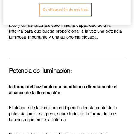
llevará en la cabeza, la fuente de energía (pilas o batería
recargable) suele estar limitada en cuanto a capacidad con
Configuración de cookies
el fin de reducir el tamaño y el peso a llevar cómodamente
en la cabeza. Aunque se aumenten las prestaciones de los
leds y de las baterías, esto limita la capacidad de una
linterna para que pueda proporcionar a la vez una potencia
luminosa importante y una autonomía elevada.
Potencia de iluminación:
la forma del haz luminoso condiciona directamente el
alcance de la iluminación
El alcance de la iluminación depende directamente de la
potencia luminosa, pero, sobre todo, de la forma del haz
luminoso que emite la linterna.