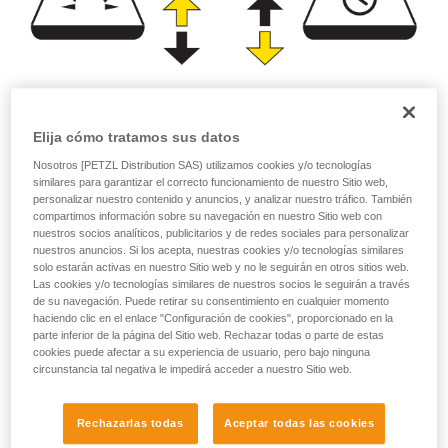
Potencia luminosa
Autonomía
Elija cómo tratamos sus datos
(lúmenes)
(horas)
Nosotros [PETZL Distribution SAS) utilizamos cookies y/o tecnologías
similares para garantizar el correcto funcionamiento de nuestro Sitio web,
personalizar nuestro contenido y anuncios, y analizar nuestro tráfico. También
o
compartimos información sobre su navegación en nuestro Sitio web con
nuestros socios analíticos, publicitarios y de redes sociales para personalizar
nuestros anuncios. Si los acepta, nuestras cookies y/o tecnologías similares
Priorizar la
Priorizar la potencia
autonomía en
solo estarán activas en nuestro Sitio web y no le seguirán en otros sitios web.
de iluminación en
detrimento de la
Las cookies y/o tecnologías similares de nuestros socios le seguirán a través
detrimento de la
potencia de
de su navegación. Puede retirar su consentimiento en cualquier momento
autonomía
iluminación
haciendo clic en el enlace "Configuración de cookies", proporcionado en la
parte inferior de la página del Sitio web. Rechazar todas o parte de estas
cookies puede afectar a su experiencia de usuario, pero bajo ninguna
circunstancia tal negativa le impedirá acceder a nuestro Sitio web.
Observación:
Rechazarlas todas
Aceptar todas las cookies
En el caso de una linterna frontal compacta, que siempre se