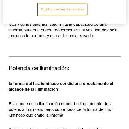
llevará en la cabeza, la fuente de energía (pilas o batería
recargable) suele estar limitada en cuanto a capacidad con
Configuración de cookies
el fin de reducir el tamaño y el peso a llevar cómodamente
en la cabeza. Aunque se aumenten las prestaciones de los
leds y de las baterías, esto limita la capacidad de una
linterna para que pueda proporcionar a la vez una potencia
luminosa importante y una autonomía elevada.
Potencia de iluminación:
la forma del haz luminoso condiciona directamente el
alcance de la iluminación
El alcance de la iluminación depende directamente de la
potencia luminosa, pero, sobre todo, de la forma del haz
luminoso que emite la linterna.