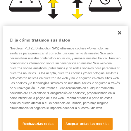
Potencia luminosa
Autonomía
Elija cómo tratamos sus datos
(lúmenes)
(horas)
Nosotros [PETZL Distribution SAS) utilizamos cookies y/o tecnologías
similares para garantizar el correcto funcionamiento de nuestro Sitio web,
personalizar nuestro contenido y anuncios, y analizar nuestro tráfico. También
o
compartimos información sobre su navegación en nuestro Sitio web con
nuestros socios analíticos, publicitarios y de redes sociales para personalizar
nuestros anuncios. Si los acepta, nuestras cookies y/o tecnologías similares
Priorizar la
Priorizar la potencia
autonomía en
solo estarán activas en nuestro Sitio web y no le seguirán en otros sitios web.
de iluminación en
detrimento de la
Las cookies y/o tecnologías similares de nuestros socios le seguirán a través
detrimento de la
potencia de
de su navegación. Puede retirar su consentimiento en cualquier momento
autonomía
iluminación
haciendo clic en el enlace "Configuración de cookies", proporcionado en la
parte inferior de la página del Sitio web. Rechazar todas o parte de estas
cookies puede afectar a su experiencia de usuario, pero bajo ninguna
circunstancia tal negativa le impedirá acceder a nuestro Sitio web.
Observación:
Rechazarlas todas
Aceptar todas las cookies
En el caso de una linterna frontal compacta, que siempre se