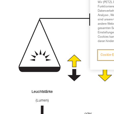
Wir (PETZL 
Funktioniere
Datenverkehr
Analyse-, W
sind unsere 
andere Webs
gesamten Sur
Einstellunge
Cookies kann
daran hinder
Cookie-E
Leuchtstärke
(Lumen)