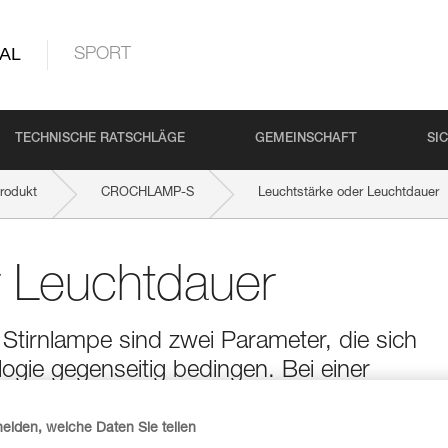
AL
SPORT
TECHNISCHE RATSCHLÄGE
GEMEINSCHAFT
SI
rodukt
CROCHLAMP-S
Leuchtstärke oder Leuchtdauer
r Leuchtdauer
Stirnlampe sind zwei Parameter, die sich
gie gegenseitig bedingen. Bei einer
 die Erhöhung der Leuchtstärke automatisc
 umgekehrt zur Folge.
heiden, welche Daten Sie teilen