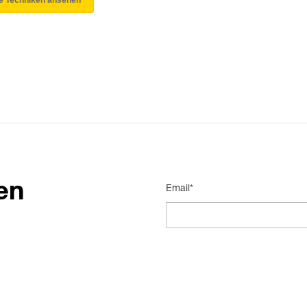
le Techniken ansehen
en
Email*