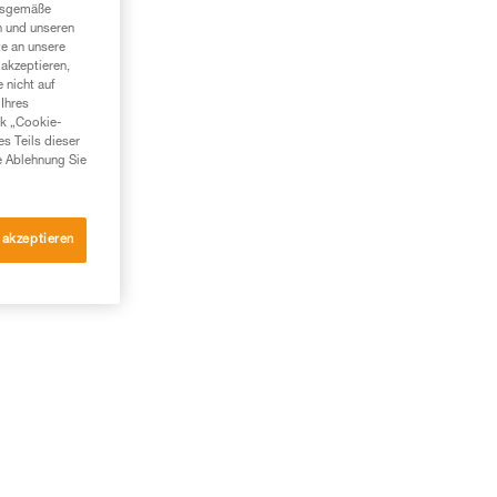
ngsgemäße
n und unseren
te an unsere
akzeptieren,
 nicht auf
Ihres
nk „Cookie-
es Teils dieser
e Ablehnung Sie
 akzeptieren