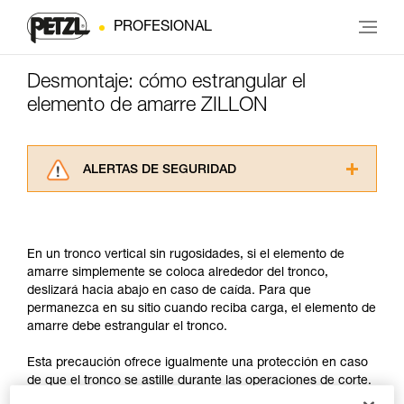
PROFESIONAL
Desmontaje: cómo estrangular el
elemento de amarre ZILLON
ALERTAS DE SEGURIDAD
Lea atentamente las fichas técnicas de los
productos utilizados en este consejo antes de
consultarlo. Usted debe comprender la
En un tronco vertical sin rugosidades, si el elemento de
información de la ficha técnica para poder
amarre simplemente se coloca alrededor del tronco,
comprender este complemento informativo.
deslizará hacia abajo en caso de caída. Para que
Dominar estas técnicas requiere una formación
permanezca en su sitio cuando reciba carga, el elemento de
y un entrenamiento específico. Confirme a
amarre debe estrangular el tronco.
través de un profesional su capacidad para
ejecutar estas técnicas, solo y con total
Esta precaución ofrece igualmente una protección en caso
seguridad, antes de ejecutarlas de forma
de que el tronco se astille durante las operaciones de corte.
autónoma.
Damos ejemplos de técnicas relacionadas con