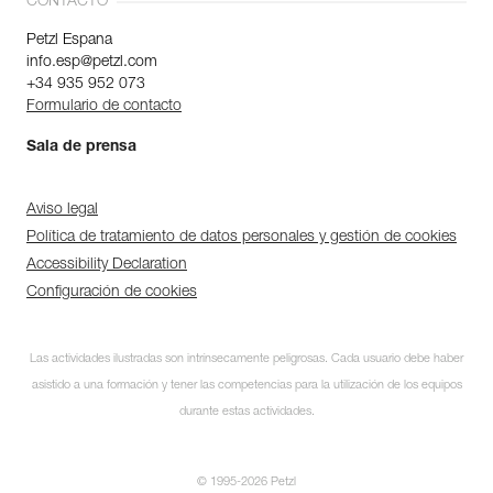
CONTACTO
Petzl Espana
info.esp@petzl.com
+34 935 952 073
Formulario de contacto
Sala de prensa
Aviso legal
Política de tratamiento de datos personales y gestión de cookies
Accessibility Declaration
Configuración de cookies
Las actividades ilustradas son intrínsecamente peligrosas. Cada usuario debe haber
asistido a una formación y tener las competencias para la utilización de los equipos
durante estas actividades.
© 1995-2026 Petzl