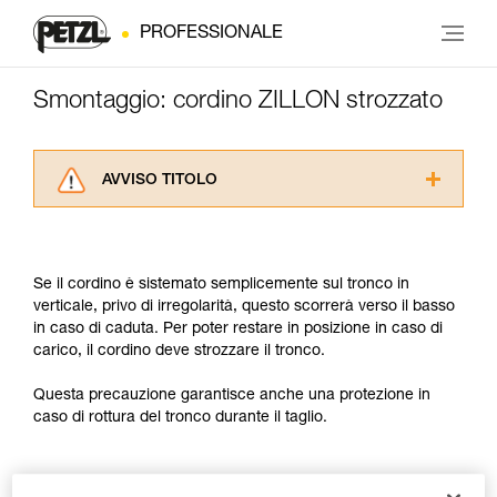
PROFESSIONALE
Smontaggio: cordino ZILLON strozzato
AVVISO TITOLO
Leggere attentamente le istruzioni tecniche dei
prodotti utilizzati in questo consiglio prima di
consultarlo. Dovete aver compreso le
Se il cordino è sistemato semplicemente sul tronco in
informazioni dell’istruzione tecnica per poter
verticale, privo di irregolarità, questo scorrerà verso il basso
capire queste ulteriori informazioni.
in caso di caduta. Per poter restare in posizione in caso di
La padronanza di queste tecniche richiede una
carico, il cordino deve strozzare il tronco.
formazione ed un addestramento specifico.
Verificate con un professionista la vostra
Questa precauzione garantisce anche una protezione in
capacità di rifare la manovra, da soli, in piena
caso di rottura del tronco durante il taglio.
sicurezza, prima di riprodurla autonomamente.
Forniamo esempi di tecniche relative alla vostra
attività. Ne possono esistere altre che non
vengono qui descritte.