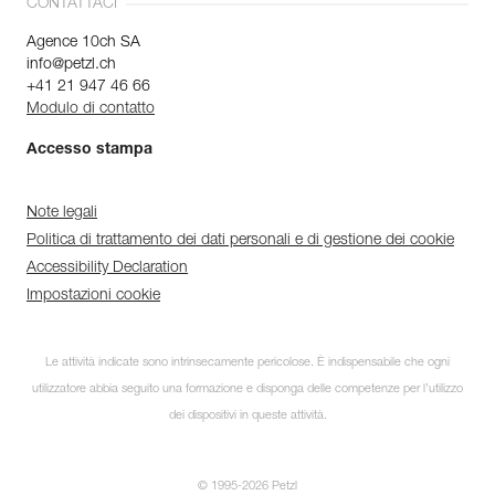
CONTATTACI
Agence 10ch SA
info@petzl.ch
+41 21 947 46 66
Modulo di contatto
Accesso stampa
Note legali
Politica di trattamento dei dati personali e di gestione dei cookie
Accessibility Declaration
Impostazioni cookie
Le attività indicate sono intrinsecamente pericolose. È indispensabile che ogni
utilizzatore abbia seguito una formazione e disponga delle competenze per l’utilizzo
dei dispositivi in queste attività.
© 1995-2026 Petzl