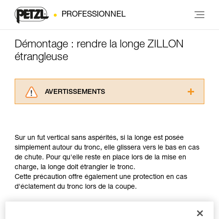
PROFESSIONNEL
Démontage : rendre la longe ZILLON
étrangleuse
AVERTISSEMENTS
Lisez attentivement les notices techniques des
produits utilisés dans ce conseil avant de le
consulter. Vous devez avoir compris les
Sur un fut vertical sans aspérités, si la longe est posée
informations de la notice technique pour
simplement autour du tronc, elle glissera vers le bas en cas
pouvoir comprendre ce complément
de chute. Pour qu'elle reste en place lors de la mise en
d’informations.
charge, la longe doit étrangler le tronc.
Maîtriser ces techniques nécessite une
Cette précaution offre également une protection en cas
formation et un entraînement spécifique. Validez
d'éclatement du tronc lors de la coupe.
avec un professionnel votre capacité à refaire
la manipulation, seul, en toute sécurité, avant
de la reproduire en autonomie.
Nous donnons des exemples de techniques