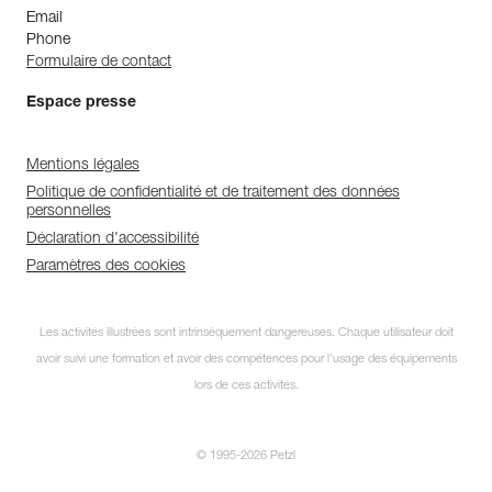
Email
Phone
Formulaire de contact
Espace presse
Mentions légales
Politique de confidentialité et de traitement des données
personnelles
Déclaration d'accessibilité
Paramètres des cookies
Les activités illustrées sont intrinsèquement dangereuses. Chaque utilisateur doit
avoir suivi une formation et avoir des compétences pour l’usage des équipements
lors de ces activités.
© 1995-2026 Petzl