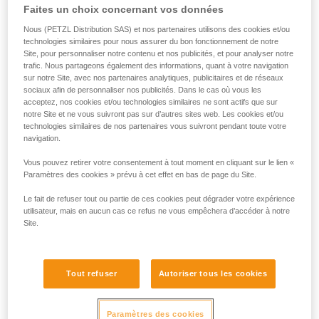
Faites un choix concernant vos données
liées à votre activité. Il peut en exister d’autres
que nous ne décrivons pas ici.
Nous (PETZL Distribution SAS) et nos partenaires utilisons des cookies et/ou
technologies similaires pour nous assurer du bon fonctionnement de notre
Site, pour personnaliser notre contenu et nos publicités, et pour analyser notre
trafic. Nous partageons également des informations, quant à votre navigation
sur notre Site, avec nos partenaires analytiques, publicitaires et de réseaux
sociaux afin de personnaliser nos publicités. Dans le cas où vous les
acceptez, nos cookies et/ou technologies similaires ne sont actifs que sur
notre Site et ne vous suivront pas sur d’autres sites web. Les cookies et/ou
technologies similaires de nos partenaires vous suivront pendant toute votre
navigation.
Vous pouvez retirer votre consentement à tout moment en cliquant sur le lien «
Paramètres des cookies » prévu à cet effet en bas de page du Site.
Le fait de refuser tout ou partie de ces cookies peut dégrader votre expérience
utilisateur, mais en aucun cas ce refus ne vous empêchera d’accéder à notre
Site.
Tout refuser
Autoriser tous les cookies
Paramètres des cookies