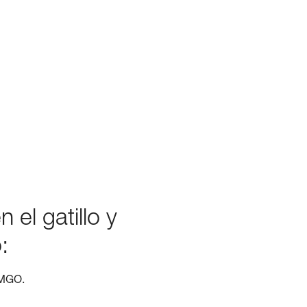
el gatillo y
:
 MGO.