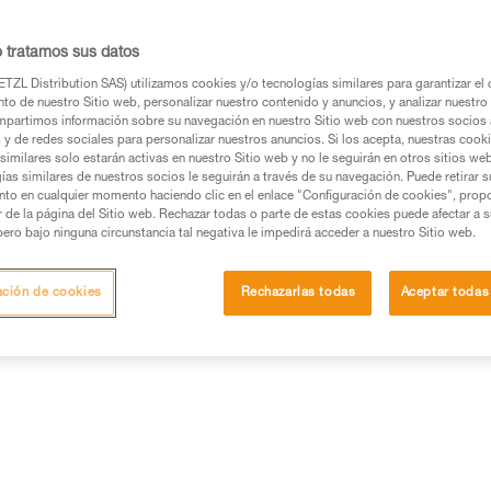
o tratamos sus datos
TZL Distribution SAS) utilizamos cookies y/o tecnologías similares para garantizar el 
to de nuestro Sitio web, personalizar nuestro contenido y anuncios, y analizar nuestro 
os productos utilizados en este consejo antes de
partimos información sobre su navegación en nuestro Sitio web con nuestros socios a
ormación de la ficha técnica para poder comprender
s y de redes sociales para personalizar nuestros anuncios. Si los acepta, nuestras cook
similares solo estarán activas en nuestro Sitio web y no le seguirán en otros sitios we
ías similares de nuestros socios le seguirán a través de su navegación. Puede retirar s
mación y un entrenamiento específico. Confirme a
nto en cualquier momento haciendo clic en el enlace "Configuración de cookies", prop
ejecutar estas técnicas, solo y con total seguridad,
or de la página del Sitio web. Rechazar todas o parte de estas cookies puede afectar a 
pero bajo ninguna circunstancia tal negativa le impedirá acceder a nuestro Sitio web.
con su actividad. Pueden existir otras que no
ación de cookies
Rechazarlas todas
Aceptar todas