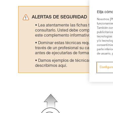
Elija cóm
ALERTAS DE SEGURIDAD
Nosotros [PE
funcionamien
Lea atentamente las fichas técnicas de l
También com
consultarlo. Usted debe comprender la inf
publicitario
este complemento informativo.
tecnologías 
y/o tecnolog
Dominar estas técnicas requiere una for
consentimie
través de un profesional su capacidad para 
parte inferi
antes de ejecutarlas de forma autónoma.
de usuario, 
Damos ejemplos de técnicas relacionadas 
describimos aquí.
Configur