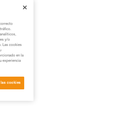
correcto
tráfico.
nalíticos,
ies y/o
b. Las cookies
u
orcionado en la
su experiencia
 las cookies