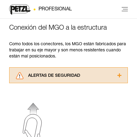
PROFESIONAL
Conexión del MGO a la estructura
Como todos los conectores, los MGO están fabricados para
trabajar en su eje mayor y son menos resistentes cuando
están mal posicionados.
ALERTAS DE SEGURIDAD
Lea atentamente las fichas técnicas de los
productos utilizados en este consejo antes de
consultarlo. Usted debe comprender la
información de la ficha técnica para poder
comprender este complemento informativo.
Dominar estas técnicas requiere una formación
y un entrenamiento específico. Confirme a
través de un profesional su capacidad para
ejecutar estas técnicas, solo y con total