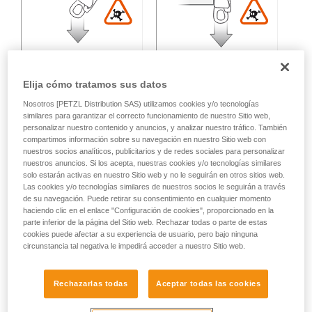
Elija cómo tratamos sus datos
Nosotros [PETZL Distribution SAS) utilizamos cookies y/o tecnologías
similares para garantizar el correcto funcionamiento de nuestro Sitio web,
Carga multidireccional:
personalizar nuestro contenido y anuncios, y analizar nuestro tráfico. También
compartimos información sobre su navegación en nuestro Sitio web con
nuestros socios analíticos, publicitarios y de redes sociales para personalizar
nuestros anuncios. Si los acepta, nuestras cookies y/o tecnologías similares
Pérdida de resistencia variable en función del ángulo entre
solo estarán activas en nuestro Sitio web y no le seguirán en otros sitios web.
los ejes de esfuerzo.
Las cookies y/o tecnologías similares de nuestros socios le seguirán a través
de su navegación. Puede retirar su consentimiento en cualquier momento
haciendo clic en el enlace "Configuración de cookies", proporcionado en la
parte inferior de la página del Sitio web. Rechazar todas o parte de estas
cookies puede afectar a su experiencia de usuario, pero bajo ninguna
circunstancia tal negativa le impedirá acceder a nuestro Sitio web.
Rechazarlas todas
Aceptar todas las cookies