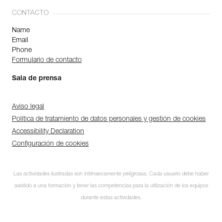
CONTACTO
Name
Email
Phone
Formulario de contacto
Sala de prensa
Aviso legal
Política de tratamiento de datos personales y gestión de cookies
Accessibility Declaration
Configuración de cookies
Las actividades ilustradas son intrínsecamente peligrosas. Cada usuario debe haber
asistido a una formación y tener las competencias para la utilización de los equipos
durante estas actividades.