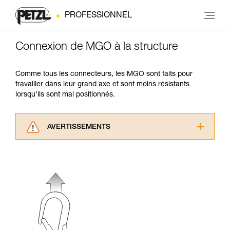
PROFESSIONNEL
Connexion de MGO à la structure
Comme tous les connecteurs, les MGO sont faits pour
travailler dans leur grand axe et sont moins résistants
lorsqu’ils sont mal positionnés.
AVERTISSEMENTS
Lisez attentivement les notices techniques des
produits utilisés dans ce conseil avant de le
consulter. Vous devez avoir compris les
informations de la notice technique pour
pouvoir comprendre ce complément
d’informations.
Maîtriser ces techniques nécessite une
formation et un entraînement spécifique. Validez
avec un professionnel votre capacité à refaire