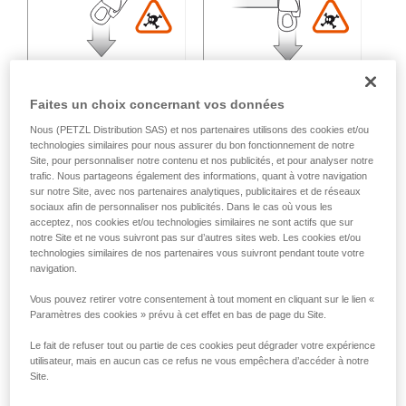
Faites un choix concernant vos données
Nous (PETZL Distribution SAS) et nos partenaires utilisons des cookies et/ou
technologies similaires pour nous assurer du bon fonctionnement de notre
Site, pour personnaliser notre contenu et nos publicités, et pour analyser notre
Charge multidirectionnelle :
trafic. Nous partageons également des informations, quant à votre navigation
sur notre Site, avec nos partenaires analytiques, publicitaires et de réseaux
sociaux afin de personnaliser nos publicités. Dans le cas où vous les
Perte de résistance variable en fonction de l'angle entre les
acceptez, nos cookies et/ou technologies similaires ne sont actifs que sur
axes d'effort.
notre Site et ne vous suivront pas sur d’autres sites web. Les cookies et/ou
technologies similaires de nos partenaires vous suivront pendant toute votre
navigation.
Vous pouvez retirer votre consentement à tout moment en cliquant sur le lien «
Paramètres des cookies » prévu à cet effet en bas de page du Site.
Le fait de refuser tout ou partie de ces cookies peut dégrader votre expérience
utilisateur, mais en aucun cas ce refus ne vous empêchera d’accéder à notre
Site.