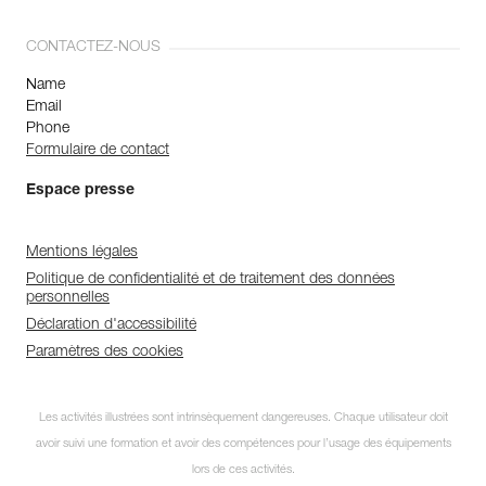
CONTACTEZ-NOUS
Name
Email
Phone
Formulaire de contact
Espace presse
Mentions légales
Politique de confidentialité et de traitement des données
personnelles
Déclaration d'accessibilité
Paramètres des cookies
Les activités illustrées sont intrinsèquement dangereuses. Chaque utilisateur doit
avoir suivi une formation et avoir des compétences pour l’usage des équipements
lors de ces activités.