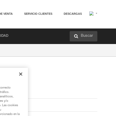
DE VENTA
SERVICIO CLIENTES
DESCARGAS
Buscar
RIDAD
correcto
tráfico.
nalíticos,
ies y/o
b. Las cookies
u
orcionado en la