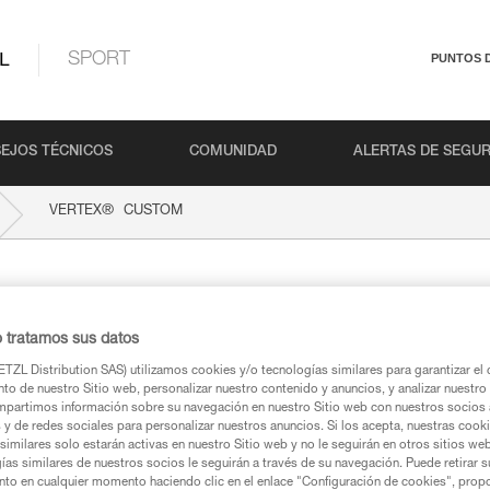
L
SPORT
PUNTOS 
EJOS TÉCNICOS
COMUNIDAD
ALERTAS DE SEGU
®
VERTEX
CUSTOM
OM
o tratamos sus datos
TZL Distribution SAS) utilizamos cookies y/o tecnologías similares para garantizar el 
to de nuestro Sitio web, personalizar nuestro contenido y anuncios, y analizar nuestro 
partimos información sobre su navegación en nuestro Sitio web con nuestros socios a
s y de redes sociales para personalizar nuestros anuncios. Si los acepta, nuestras cook
ca
similares solo estarán activas en nuestro Sitio web y no le seguirán en otros sitios we
ías similares de nuestros socios le seguirán a través de su navegación. Puede retirar s
nto en cualquier momento haciendo clic en el enlace "Configuración de cookies", prop