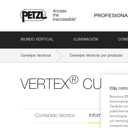
PROFESIONA
MUNDO VERTICAL
ILUMINACIÓN
CONS
Consejos técnicos
Consejos técnicos por producto
®
VERTEX
CUST
Elija cóm
Nosotros [PE
funcionamien
También com
publicitario
Información técni
Contenido técnico
tecnologías 
y/o tecnolog
consentimie