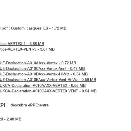
l pdf : Custom_casques_ES - 1.72 MB
notice-VERTEX-1 - 3.88 MB
notice-VERTEX-VENT-3 - 3.87 MB
: UE-Declaration-A010AAxx-Vertex - 0.72 MB
: UE-Declaration-A010CAxx-Vertex-Vent - 0.47 MB
 UE-Declaration-A010DAxx-Vertex-Hi-Viz - 0.54 MB
 UE-Declaration-A010EAxx-Vertex-Vent-Hi-Viz - 0.59 MB
 : UKCA-Declaration-A010AAXX-VERTEX - 0.55 MB
 : UKCA-Declaration-A010CAXX-VERTEX VENT - 0.54 MB
EPI
descubra ePPEcentre
df - 2.48 MB