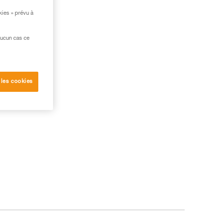
kies » prévu à
aucun cas ce
 les cookies