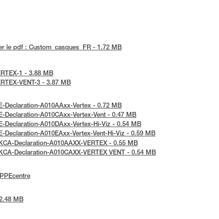
er le pdf : Custom_casques_FR - 1.72 MB
VERTEX-1 - 3.88 MB
-VERTEX-VENT-3 - 3.87 MB
UE-Declaration-A010AAxx-Vertex - 0.72 MB
UE-Declaration-A010CAxx-Vertex-Vent - 0.47 MB
UE-Declaration-A010DAxx-Vertex-Hi-Viz - 0.54 MB
UE-Declaration-A010EAxx-Vertex-Vent-Hi-Viz - 0.59 MB
 UKCA-Declaration-A010AAXX-VERTEX - 0.55 MB
: UKCA-Declaration-A010CAXX-VERTEX VENT - 0.54 MB
ePPEcentre
 2.48 MB