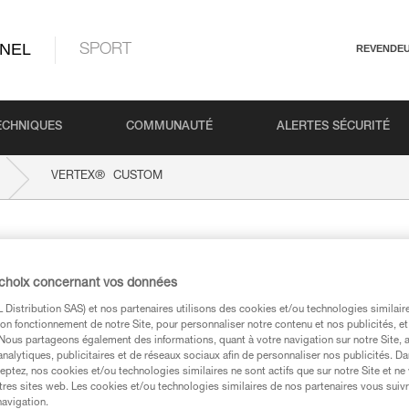
NEL
SPORT
REVENDE
ECHNIQUES
COMMUNAUTÉ
ALERTES SÉCURITÉ
®
VERTEX
CUSTOM
OM
 choix concernant vos données
Distribution SAS) et nos partenaires utilisons des cookies et/ou technologies similai
on fonctionnement de notre Site, pour personnaliser notre contenu et nos publicités, et
. Nous partageons également des informations, quant à votre navigation sur notre Site, 
analytiques, publicitaires et de réseaux sociaux afin de personnaliser nos publicités. Da
techniques
eptez, nos cookies et/ou technologies similaires ne sont actifs que sur notre Site et ne
tres sites web. Les cookies et/ou technologies similaires de nos partenaires vous suiv
navigation.