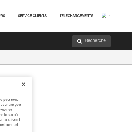
URS
SERVICE CLIENTS
TÉLÉCHARGEMENTS
Recherche
res pour nous
 pour analyser
avec nos
ns le cas où
 vous suivront
ront pendant