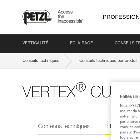
PROFESSION
VERTICALITÉ
ECLAIRAGE
CONSEILS T
Conseils techniques
Conseils techniques par produit
®
VERTEX
CUST
Faites un
Nous (PETZL 
assurer du b
notre trafic
partenaires 
Informations 
Contenus techniques
vous les acc
pas sur d’au
toute votre 