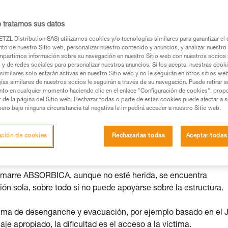
 después de su caída?
o tratamos sus datos
TZL Distribution SAS) utilizamos cookies y/o tecnologías similares para garantizar el 
to de nuestro Sitio web, personalizar nuestro contenido y anuncios, y analizar nuestro 
partimos información sobre su navegación en nuestro Sitio web con nuestros socios a
s y de redes sociales para personalizar nuestros anuncios. Si los acepta, nuestras cook
os productos utilizados en este consejo antes de
similares solo estarán activas en nuestro Sitio web y no le seguirán en otros sitios we
ormación de la ficha técnica para poder comprender
ías similares de nuestros socios le seguirán a través de su navegación. Puede retirar s
nto en cualquier momento haciendo clic en el enlace "Configuración de cookies", prop
or de la página del Sitio web. Rechazar todas o parte de estas cookies puede afectar a 
mación y un entrenamiento específico. Confirme a
pero bajo ninguna circunstancia tal negativa le impedirá acceder a nuestro Sitio web.
ejecutar estas técnicas, solo y con total seguridad,
ación de cookies
Rechazarlas todas
Aceptar todas
con su actividad. Pueden existir otras que no
marre ABSORBICA, aunque no esté herida, se encuentra
ón sola, sobre todo si no puede apoyarse sobre la estructura.
stema de desenganche y evacuación, por ejemplo basado en el
 apropiado, la dificultad es el acceso a la víctima.