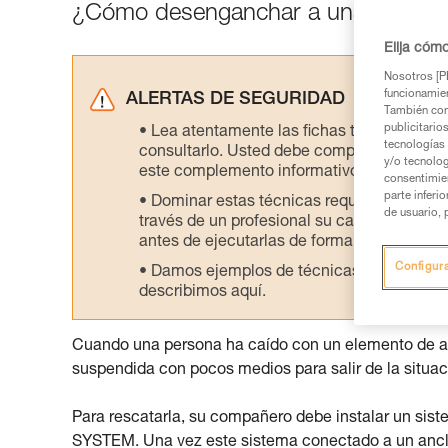
¿Cómo desenganchar a una persona
Elija cóm
Nosotros [PE
funcionamien
ALERTAS DE SEGURIDAD
También com
publicitario
Lea atentamente las fichas técnicas de l
tecnologías 
consultarlo. Usted debe comprender la inf
y/o tecnolog
este complemento informativo.
consentimie
parte inferi
Dominar estas técnicas requiere una for
de usuario, 
través de un profesional su capacidad para 
antes de ejecutarlas de forma autónoma.
Configur
Damos ejemplos de técnicas relacionadas 
describimos aquí.
Cuando una persona ha caído con un elemento de a
suspendida con pocos medios para salir de la situaci
Para rescatarla, su compañero debe instalar un si
SYSTEM. Una vez este sistema conectado a un anclaje