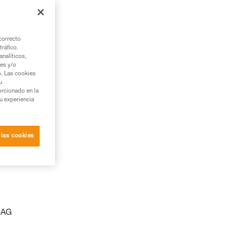
correcto
tráfico.
nalíticos,
ies y/o
b. Las cookies
u
orcionado en la
su experiencia
 las cookies
 JAG