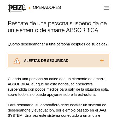
OPERADORES
Rescate de una persona suspendida de
un elemento de amarre ABSORBICA
¿Cómo desenganchar a una persona después de su caída?
ALERTAS DE SEGURIDAD
Lea atentamente las fichas técnicas de los
productos utilizados en este consejo antes de
Cuando una persona ha caído con un elemento de amarre
consultarlo. Usted debe comprender la
ABSORBICA, aunque no esté herida, se encuentra
información de la ficha técnica para poder
suspendida con pocos medios para salir de la situación sola,
comprender este complemento informativo.
sobre todo si no puede apoyarse sobre la estructura.
Dominar estas técnicas requiere una formación
y un entrenamiento específico. Confirme a
Para rescatarla, su compañero debe instalar un sistema de
través de un profesional su capacidad para
desenganche y evacuación, por ejemplo basado en el JAG
ejecutar estas técnicas, solo y con total
SYSTEM. Una vez este sistema conectado a un anclaje