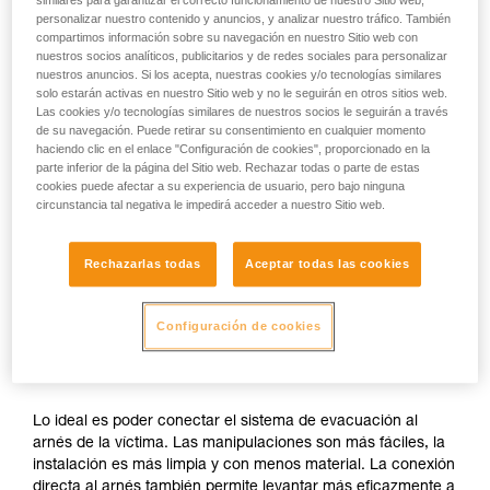
personalizar nuestro contenido y anuncios, y analizar nuestro tráfico. También
compartimos información sobre su navegación en nuestro Sitio web con
nuestros socios analíticos, publicitarios y de redes sociales para personalizar
nuestros anuncios. Si los acepta, nuestras cookies y/o tecnologías similares
solo estarán activas en nuestro Sitio web y no le seguirán en otros sitios web.
Las cookies y/o tecnologías similares de nuestros socios le seguirán a través
de su navegación. Puede retirar su consentimiento en cualquier momento
haciendo clic en el enlace "Configuración de cookies", proporcionado en la
parte inferior de la página del Sitio web. Rechazar todas o parte de estas
cookies puede afectar a su experiencia de usuario, pero bajo ninguna
circunstancia tal negativa le impedirá acceder a nuestro Sitio web.
Rechazarlas todas
Aceptar todas las cookies
Configuración de cookies
Si es posible el acceso para conectarse
al arnés de la víctima.
Lo ideal es poder conectar el sistema de evacuación al
arnés de la víctima. Las manipulaciones son más fáciles, la
instalación es más limpia y con menos material. La conexión
directa al arnés también permite levantar más eficazmente a