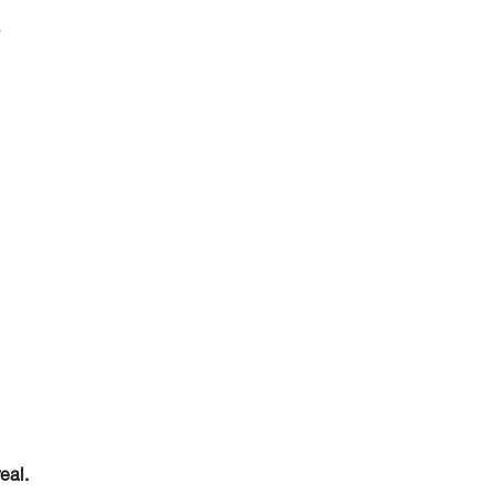
a
eal.