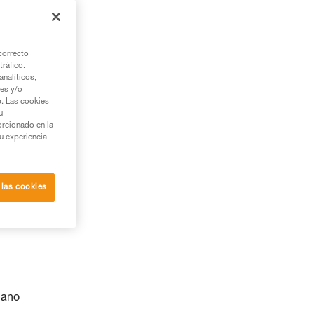
correcto
tráfico.
nalíticos,
ies y/o
b. Las cookies
u
orcionado en la
su experiencia
 las cookies
mano