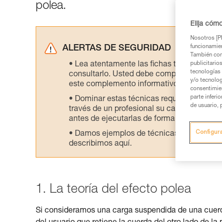
polea.
Elija cóm
Nosotros [PE
funcionamien
ALERTAS DE SEGURIDAD
También com
Lea atentamente las fichas técnicas de l
publicitario
tecnologías 
consultarlo. Usted debe comprender la inf
y/o tecnolog
este complemento informativo.
consentimie
parte inferi
Dominar estas técnicas requiere una for
de usuario, 
través de un profesional su capacidad para 
antes de ejecutarlas de forma autónoma.
Configur
Damos ejemplos de técnicas relacionadas 
describimos aquí.
1. La teoría del efecto polea
Si consideramos una carga suspendida de una cuerda