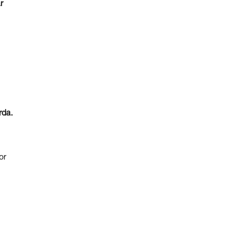
r
rda.
or