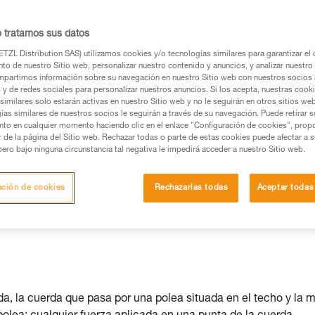
o tratamos sus datos
TZL Distribution SAS) utilizamos cookies y/o tecnologías similares para garantizar el 
to de nuestro Sitio web, personalizar nuestro contenido y anuncios, y analizar nuestro 
partimos información sobre su navegación en nuestro Sitio web con nuestros socios a
os productos utilizados en este consejo antes de
s y de redes sociales para personalizar nuestros anuncios. Si los acepta, nuestras cook
similares solo estarán activas en nuestro Sitio web y no le seguirán en otros sitios we
ormación de la ficha técnica para poder comprender
ías similares de nuestros socios le seguirán a través de su navegación. Puede retirar s
nto en cualquier momento haciendo clic en el enlace "Configuración de cookies", prop
or de la página del Sitio web. Rechazar todas o parte de estas cookies puede afectar a 
mación y un entrenamiento específico. Confirme a
pero bajo ninguna circunstancia tal negativa le impedirá acceder a nuestro Sitio web.
ejecutar estas técnicas, solo y con total seguridad,
ación de cookies
Rechazarlas todas
Aceptar todas
con su actividad. Pueden existir otras que no
, la cuerda que pasa por una polea situada en el techo y la 