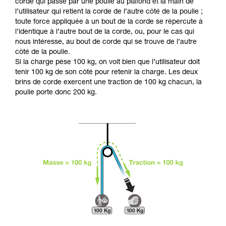
Maîtriser ces techniques nécessite une
corde qui passe par une poulie au plafond et la main de
formation et un entraînement spécifique. Validez
l’utilisateur qui retient la corde de l’autre côté de la poulie ;
avec un professionnel votre capacité à refaire
toute force appliquée à un bout de la corde se répercute à
la manipulation, seul, en toute sécurité, avant
l’identique à l’autre bout de la corde, ou, pour le cas qui
de la reproduire en autonomie.
nous intéresse, au bout de corde qui se trouve de l’autre
Nous donnons des exemples de techniques
côté de la poulie.
liées à votre activité. Il peut en exister d’autres
Si la charge pèse 100 kg, on voit bien que l’utilisateur doit
que nous ne décrivons pas ici.
tenir 100 kg de son côté pour retenir la charge. Les deux
brins de corde exercent une traction de 100 kg chacun, la
poulie porte donc 200 kg.