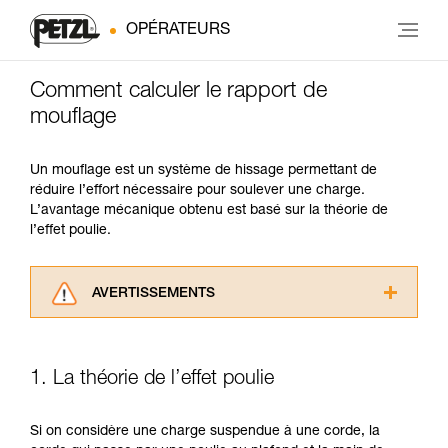
OPÉRATEURS
Comment calculer le rapport de
mouflage
Un mouflage est un système de hissage permettant de
réduire l’effort nécessaire pour soulever une charge.
L’avantage mécanique obtenu est basé sur la théorie de
l’effet poulie.
AVERTISSEMENTS
Lisez attentivement les notices techniques des
produits utilisés dans ce conseil avant de le
consulter. Vous devez avoir compris les
1. La théorie de l’effet poulie
informations de la notice technique pour
pouvoir comprendre ce complément
d’informations.
Si on considère une charge suspendue à une corde, la