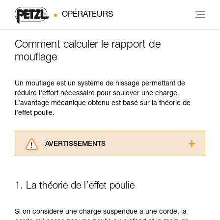
OPÉRATEURS
Comment calculer le rapport de
mouflage
Un mouflage est un système de hissage permettant de
réduire l’effort nécessaire pour soulever une charge.
L’avantage mécanique obtenu est basé sur la théorie de
l’effet poulie.
AVERTISSEMENTS
Lisez attentivement les notices techniques des
produits utilisés dans ce conseil avant de le
consulter. Vous devez avoir compris les
1. La théorie de l’effet poulie
informations de la notice technique pour
pouvoir comprendre ce complément
d’informations.
Si on considère une charge suspendue à une corde, la