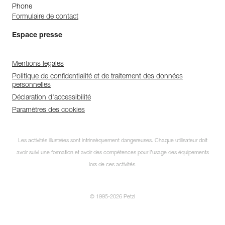
Phone
Formulaire de contact
Espace presse
Mentions légales
Politique de confidentialité et de traitement des données
personnelles
Déclaration d'accessibilité
Paramètres des cookies
Les activités illustrées sont intrinsèquement dangereuses. Chaque utilisateur doit
avoir suivi une formation et avoir des compétences pour l’usage des équipements
lors de ces activités.
© 1995-2026 Petzl