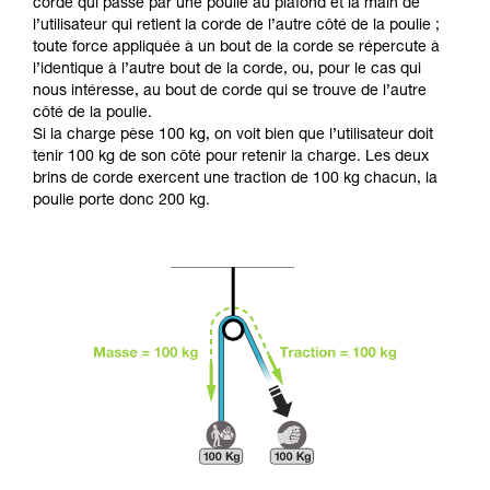
Maîtriser ces techniques nécessite une
corde qui passe par une poulie au plafond et la main de
formation et un entraînement spécifique. Validez
l’utilisateur qui retient la corde de l’autre côté de la poulie ;
avec un professionnel votre capacité à refaire
toute force appliquée à un bout de la corde se répercute à
la manipulation, seul, en toute sécurité, avant
l’identique à l’autre bout de la corde, ou, pour le cas qui
de la reproduire en autonomie.
nous intéresse, au bout de corde qui se trouve de l’autre
Nous donnons des exemples de techniques
côté de la poulie.
liées à votre activité. Il peut en exister d’autres
Si la charge pèse 100 kg, on voit bien que l’utilisateur doit
que nous ne décrivons pas ici.
tenir 100 kg de son côté pour retenir la charge. Les deux
brins de corde exercent une traction de 100 kg chacun, la
poulie porte donc 200 kg.