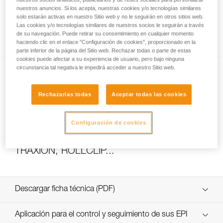
nuestros anuncios. Si los acepta, nuestras cookies y/o tecnologías similares
solo estarán activas en nuestro Sitio web y no le seguirán en otros sitios web.
Las cookies y/o tecnologías similares de nuestros socios le seguirán a través
Cómo calcular la relación del polipasto
de su navegación. Puede retirar su consentimiento en cualquier momento
haciendo clic en el enlace "Configuración de cookies", proporcionado en la
parte inferior de la página del Sitio web. Rechazar todas o parte de estas
cookies puede afectar a su experiencia de usuario, pero bajo ninguna
circunstancia tal negativa le impedirá acceder a nuestro Sitio web.
Rechazarlas todas
Aceptar todas las cookies
Configuración de cookies
Ensayos de eficacia y rendimiento de
polipastos con MAESTRO, I’D S, PRO
TRAXION, ROLLCLIP...
Descargar ficha técnica (PDF)
Technical Notice
Aplicación para el control y seguimiento de sus EPI