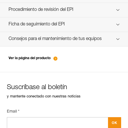
descubra ePPEcentre
Procedimiento de revisión del EPI
verif-EPI-poulies_bloqueurs-procedure_ES
Ficha de seguimiento del EPI
verif-EPI-poulies_bloqueurs-suivi_ES
Consejos para el mantenimiento de tus equipos
entretien-poulies-ES
Ver la página del producto
Suscríbase al boletín
y mantente conectado con nuestras noticias
Email *