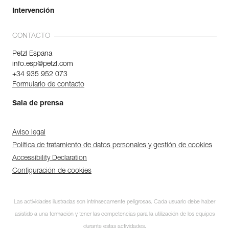
Intervención
CONTACTO
Petzl Espana
info.esp@petzl.com
+34 935 952 073
Formulario de contacto
Sala de prensa
Aviso legal
Política de tratamiento de datos personales y gestión de cookies
Accessibility Declaration
Configuración de cookies
Las actividades ilustradas son intrínsecamente peligrosas. Cada usuario debe haber
asistido a una formación y tener las competencias para la utilización de los equipos
durante estas actividades.