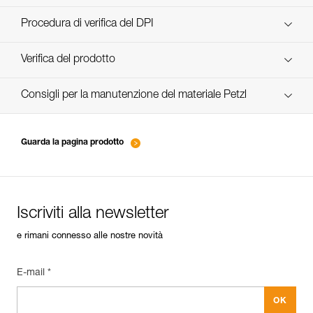
scopri ePPEcentre
Procedura di verifica del DPI
verif-EPI-poulies_bloqueurs-procedure_IT
Verifica del prodotto
verif-EPI-poulies_bloqueurs-suivi_IT
Consigli per la manutenzione del materiale Petzl
entretien-poulies-IT
Guarda la pagina prodotto
Iscriviti alla newsletter
e rimani connesso alle nostre novità
E-mail *