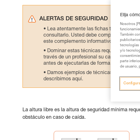
Elija cóm
ALERTAS DE SEGURIDAD
Nosotros [PE
Lea atentamente las fichas técnicas de l
funcionamien
consultarlo. Usted debe comprender la inf
También com
publicitario
este complemento informativo.
tecnologías 
Dominar estas técnicas requiere una for
y/o tecnolog
consentimie
través de un profesional su capacidad para 
parte inferi
antes de ejecutarlas de forma autónoma.
de usuario, 
Damos ejemplos de técnicas relacionadas 
describimos aquí.
Configur
La altura libre es la altura de seguridad mínima req
obstáculo en caso de caída.