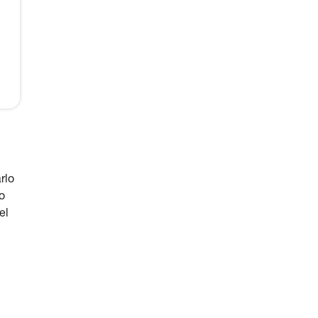
rlo
o
el