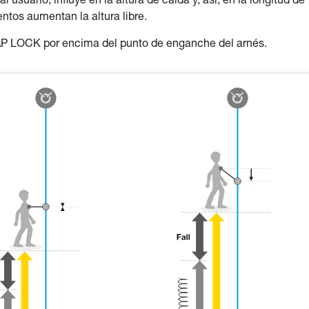
usuario, influye en la altura de caída y, así, en la longitud de
ntos aumentan la altura libre.
AP LOCK por encima del punto de enganche del arnés.