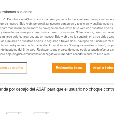
o tratamos sus datos
TZL Distribution SAS) utilizamos cookies y/o tecnologías similares para garantizar el 
os productos utilizados en este consejo antes de
to de nuestro Sitio web, personalizar nuestro contenido y anuncios, y analizar nuestro 
ormación de la ficha técnica para poder comprender
partimos información sobre su navegación en nuestro Sitio web con nuestros socios a
s y de redes sociales para personalizar nuestros anuncios. Si los acepta, nuestras cook
similares solo estarán activas en nuestro Sitio web y no le seguirán en otros sitios we
mación y un entrenamiento específico. Confirme a
ías similares de nuestros socios le seguirán a través de su navegación. Puede retirar s
nto en cualquier momento haciendo clic en el enlace "Configuración de cookies", prop
ejecutar estas técnicas, solo y con total seguridad,
or de la página del Sitio web. Rechazar todas o parte de estas cookies puede afectar a 
pero bajo ninguna circunstancia tal negativa le impedirá acceder a nuestro Sitio web.
con su actividad. Pueden existir otras que no
ación de cookies
Rechazarlas todas
Aceptar todas
uerida por debajo del ASAP para que el usuario no choque contr