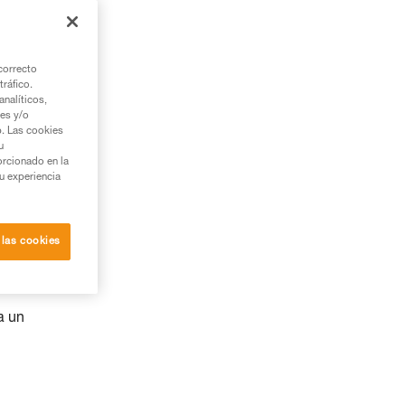
correcto
tráfico.
nalíticos,
ies y/o
b. Las cookies
u
orcionado en la
su experiencia
 las cookies
a un