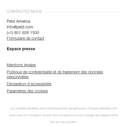
CONTACTEZ-NOUS
Petzl America
info@petzl.com
(+1) 801 926 1500
Formulaire de contact
Espace presse
Mentions légales
Politique de confidentialité et de traitement des données
personnelles
Déclaration d'accessibilité
Paramètres des cookies
Les activités illustrées sont intrinsèquement dangereuses. Chaque utilisateur doit
avoir suivi une formation et avoir des compétences pour l’usage des équipements
lors de ces activités.