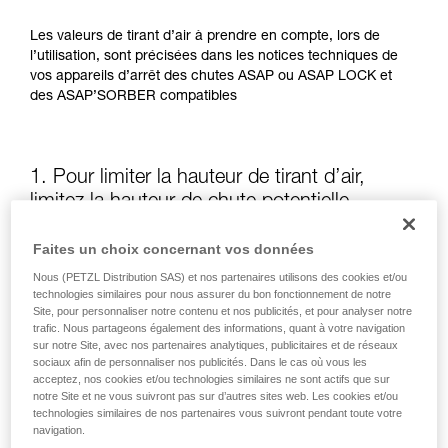
Les valeurs de tirant d’air à prendre en compte, lors de
l’utilisation, sont précisées dans les notices techniques de
vos appareils d’arrêt des chutes ASAP ou ASAP LOCK et
des ASAP’SORBER compatibles
1. Pour limiter la hauteur de tirant d’air,
limitez la hauteur de chute potentielle
Faites un choix concernant vos données
La position de l’ASAP ou de l’ASAP LOCK, par rapport à
l’utilisateur, influe sur la hauteur de chute et donc sur la
Nous (PETZL Distribution SAS) et nos partenaires utilisons des cookies et/ou
longueur de déchirement de l’absorbeur d’énergie : ces
technologies similaires pour nous assurer du bon fonctionnement de notre
Site, pour personnaliser notre contenu et nos publicités, et pour analyser notre
deux éléments augmentent le tirant d’air.
trafic. Nous partageons également des informations, quant à votre navigation
sur notre Site, avec nos partenaires analytiques, publicitaires et de réseaux
sociaux afin de personnaliser nos publicités. Dans le cas où vous les
Gardez autant que possible l’ASAP ou l’ASAP LOCK au-
acceptez, nos cookies et/ou technologies similaires ne sont actifs que sur
dessus du point d’attache de votre harnais
notre Site et ne vous suivront pas sur d’autres sites web. Les cookies et/ou
technologies similaires de nos partenaires vous suivront pendant toute votre
navigation.