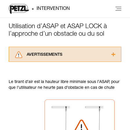
INTERVENTION
Utilisation d’ASAP et ASAP LOCK à
l’approche d’un obstacle ou du sol
AVERTISSEMENTS
Lisez attentivement les notices techniques des
produits utilisés dans ce conseil avant de le
consulter. Vous devez avoir compris les
Le tirant d’air est la hauteur libre minimale sous l’ASAP, pour
informations de la notice technique pour
que l’utilisateur ne heurte pas d’obstacle en cas de chute
pouvoir comprendre ce complément
d’informations.
Maîtriser ces techniques nécessite une
formation et un entraînement spécifique. Validez
avec un professionnel votre capacité à refaire
la manipulation, seul, en toute sécurité, avant
de la reproduire en autonomie.
Nous donnons des exemples de techniques