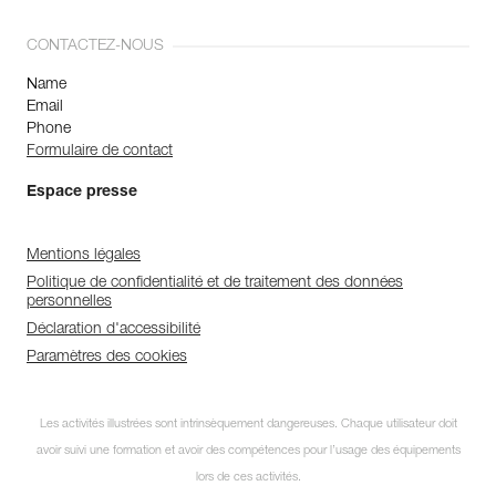
CONTACTEZ-NOUS
Name
Email
Phone
Formulaire de contact
Espace presse
Mentions légales
Politique de confidentialité et de traitement des données
personnelles
Déclaration d'accessibilité
Paramètres des cookies
Les activités illustrées sont intrinsèquement dangereuses. Chaque utilisateur doit
avoir suivi une formation et avoir des compétences pour l’usage des équipements
lors de ces activités.