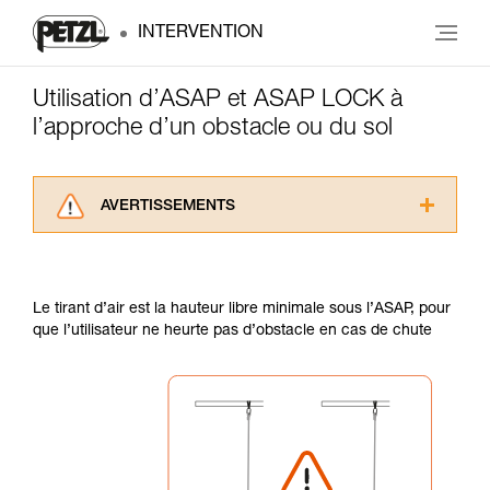
INTERVENTION
Utilisation d’ASAP et ASAP LOCK à
l’approche d’un obstacle ou du sol
AVERTISSEMENTS
Lisez attentivement les notices techniques des
produits utilisés dans ce conseil avant de le
consulter. Vous devez avoir compris les
Le tirant d’air est la hauteur libre minimale sous l’ASAP, pour
informations de la notice technique pour
que l’utilisateur ne heurte pas d’obstacle en cas de chute
pouvoir comprendre ce complément
d’informations.
Maîtriser ces techniques nécessite une
formation et un entraînement spécifique. Validez
avec un professionnel votre capacité à refaire
la manipulation, seul, en toute sécurité, avant
de la reproduire en autonomie.
Nous donnons des exemples de techniques