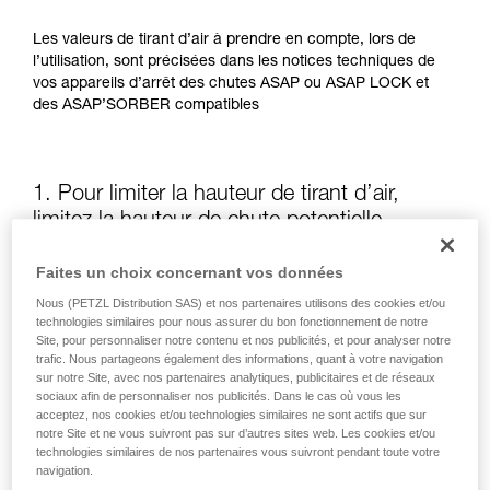
Les valeurs de tirant d’air à prendre en compte, lors de
l’utilisation, sont précisées dans les notices techniques de
vos appareils d’arrêt des chutes ASAP ou ASAP LOCK et
des ASAP’SORBER compatibles
1. Pour limiter la hauteur de tirant d’air,
limitez la hauteur de chute potentielle
Faites un choix concernant vos données
La position de l’ASAP ou de l’ASAP LOCK, par rapport à
l’utilisateur, influe sur la hauteur de chute et donc sur la
Nous (PETZL Distribution SAS) et nos partenaires utilisons des cookies et/ou
longueur de déchirement de l’absorbeur d’énergie : ces
technologies similaires pour nous assurer du bon fonctionnement de notre
Site, pour personnaliser notre contenu et nos publicités, et pour analyser notre
deux éléments augmentent le tirant d’air.
trafic. Nous partageons également des informations, quant à votre navigation
sur notre Site, avec nos partenaires analytiques, publicitaires et de réseaux
sociaux afin de personnaliser nos publicités. Dans le cas où vous les
Gardez autant que possible l’ASAP ou l’ASAP LOCK au-
acceptez, nos cookies et/ou technologies similaires ne sont actifs que sur
dessus du point d’attache de votre harnais
notre Site et ne vous suivront pas sur d’autres sites web. Les cookies et/ou
technologies similaires de nos partenaires vous suivront pendant toute votre
navigation.