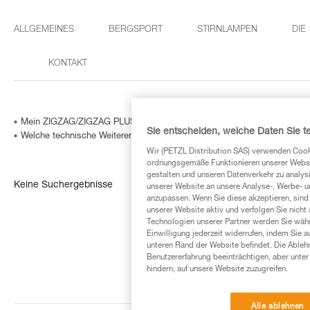
ALLGEMEINES
BERGSPORT
STIRNLAMPEN
DIE
KONTAKT
Mein ZIGZAG/ZIGZAG PLUS weist eine korrigierte individuelle Nummer
Sie entscheiden, welche Daten Sie te
Welche technische Weiterentwicklung gibt es für mein ZILLON / ZIGZ
Wir (PETZL Distribution SAS) verwenden Cook
ordnungsgemäße Funktionieren unserer Website
gestalten und unseren Datenverkehr zu analysi
Keine Suchergebnisse
unserer Website an unsere Analyse-, Werbe- 
anzupassen. Wenn Sie diese akzeptieren, sind
unserer Website aktiv und verfolgen Sie nicht
Technologien unserer Partner werden Sie währ
Einwilligung jederzeit widerrufen, indem Sie a
unteren Rand der Website befindet. Die Ablehn
Benutzererfahrung beeinträchtigen, aber unte
hindern, auf unsere Website zuzugreifen.
Alle ablehnen