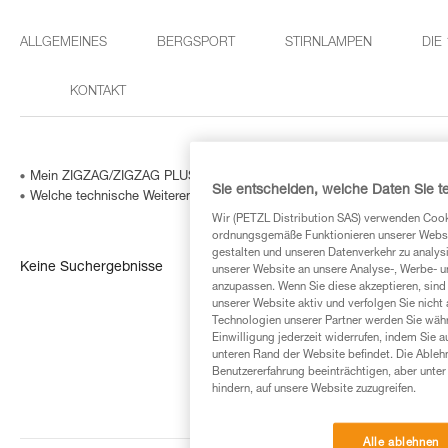
ALLGEMEINES
BERGSPORT
STIRNLAMPEN
DIE
KONTAKT
Mein ZIGZAG/ZIGZAG PLUS weist eine korrigierte individuelle Nummer
Sie entscheiden, welche Daten Sie te
Welche technische Weiterentwicklung gibt es für mein ZILLON / ZIGZ
Wir (PETZL Distribution SAS) verwenden Cook
ordnungsgemäße Funktionieren unserer Website
gestalten und unseren Datenverkehr zu analysi
Keine Suchergebnisse
unserer Website an unsere Analyse-, Werbe- 
anzupassen. Wenn Sie diese akzeptieren, sind
unserer Website aktiv und verfolgen Sie nicht
Technologien unserer Partner werden Sie währ
Einwilligung jederzeit widerrufen, indem Sie a
unteren Rand der Website befindet. Die Ablehn
Benutzererfahrung beeinträchtigen, aber unte
hindern, auf unsere Website zuzugreifen.
Alle ablehnen