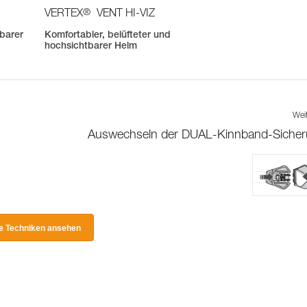
®
VERTEX
VENT HI-VIZ
tbarer
Komfortabler, belüfteter und
hochsichtbarer Helm
Wei
Auswechseln der DUAL-Kinnband-Siche
le Techniken ansehen