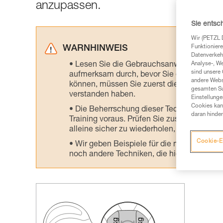
anzupassen.
Sie entsc
Wir (PETZL 
Funktioniere
WARNHINWEIS
Datenverkehr
Lesen Sie die Gebrauchsanweisungen der 
Analyse-, W
sind unsere 
aufmerksam durch, bevor Sie diesen zu Ra
andere Webs
können, müssen Sie zuerst die in der Gebr
gesamten Sur
verstanden haben.
Einstellunge
Cookies kann
Die Beherrschung dieser Techniken setzt
daran hinder
Training voraus. Prüfen Sie zusammen mit e
alleine sicher zu wiederholen, bevor Sie ih
Cookie-E
Wir geben Beispiele für die mit Ihrer Akt
noch andere Techniken, die hier nicht bes