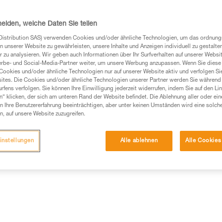
heiden, welche Daten Sie teilen
Distribution SAS) verwenden Cookies und/oder ähnliche Technologien, um das ordnu
n unserer Website zu gewährleisten, unsere Inhalte und Anzeigen individuell zu gestalte
 zu analysieren. Wir geben auch Informationen über Ihr Surfverhalten auf unserer Websi
Produkte, um die es in diesem Tech Tipp geht,
erbe- und Social-Media-Partner weiter, um unsere Werbung anzupassen. Wenn Sie diese 
Cookies und/oder ähnliche Technologien nur auf unserer Website aktiv und verfolgen Sie
te ziehen. Um diese Zusatzinformationen verstehen zu
ites. Die Cookies und/oder ähnliche Technologien unserer Partner werden Sie während 
auchsanweisung enthaltenen Informationen richtig
fens verfolgen. Sie können Ihre Einwilligung jederzeit widerrufen, indem Sie auf den Li
n“ klicken, der sich am unteren Rand der Website befindet. Die Ablehnung aller oder ein
 Ihre Benutzererfahrung beeinträchtigen, aber unter keinen Umständen wird eine solch
 eine entsprechende Ausbildung und ein spezielles
n, auf unsere Website zuzugreifen.
inem Profi, ob Sie in der Lage sind, den Vorgang
n eigenständig durchführen.
instellungen
Alle ablehnen
Alle Cookies
ivität verbundenen Techniken. Möglicherweise gibt es
chrieben werden.