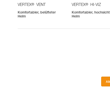
®
®
VERTEX
VENT
VERTEX
HI-VIZ
Komfortabler, belüfteter
Komfortabler, hochsich
Helm
Helm
Al