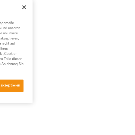
ngsgemäße
n und unseren
te an unsere
akzeptieren,
 nicht auf
Ihres
nk „Cookie-
es Teils dieser
e Ablehnung Sie
 akzeptieren