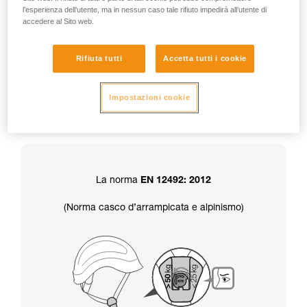
l’esperienza dell’utente, ma in nessun caso tale rifiuto impedirà all’utente di
accedere al Sito web.
Attenzione, Il casco è consegnato in
posizione resistenza superiore a 50 kg.
Rifiuta tutti
Accetta tutti i cookie
Inoltre, la scelta della resistenza del sottogola
Impostazioni cookie
determina anche la certificazione
del casco:
La norma
EN 12492: 2012
(Norma casco d’arrampicata e alpinismo)