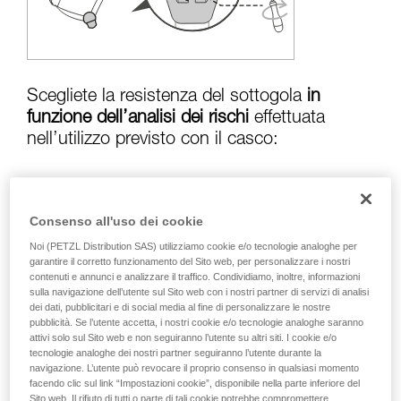
Verificate con un professionista la vostra
capacità di rifare la manovra, da soli, in piena
sicurezza, prima di riprodurla autonomamente.
Forniamo esempi di tecniche relative alla vostra
attività. Ne possono esistere altre che non
vengono qui descritte.
Scegliete la resistenza del sottogola
in
funzione dell’analisi dei rischi
effettuata
nell’utilizzo previsto con il casco:
Rischio di perdita in caso di caduta:
Consenso all'uso dei cookie
sottogola in posizione resistenza superiore a
Noi (PETZL Distribution SAS) utilizziamo cookie e/o tecnologie analoghe per
50 kg
garantire il corretto funzionamento del Sito web, per personalizzare i nostri
contenuti e annunci e analizzare il traffico. Condividiamo, inoltre, informazioni
sulla navigazione dell’utente sul Sito web con i nostri partner di servizi di analisi
dei dati, pubblicitari e di social media al fine di personalizzare le nostre
Rischio di strangolamento in caso di
pubblicità. Se l’utente accetta, i nostri cookie e/o tecnologie analoghe saranno
attivi solo sul Sito web e non seguiranno l’utente su altri siti. I cookie e/o
aggancio del casco:
sottogola in posizione
tecnologie analoghe dei nostri partner seguiranno l’utente durante la
inferiore a
25 kg
navigazione. L’utente può revocare il proprio consenso in qualsiasi momento
facendo clic sul link “Impostazioni cookie”, disponibile nella parte inferiore del
Sito web. Il rifiuto di tutti o parte di tali cookie potrebbe compromettere