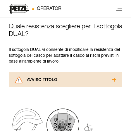
OPERATORI
Quale resistenza scegliere per il sottogola
DUAL?
Il sottogola DUAL vi consente di modificare la resistenza del
sottogola del casco per adattare il casco ai rischi previsti in
base all’ambiente di lavoro.
AVVISO TITOLO
Leggere attentamente le istruzioni tecniche dei
prodotti utilizzati in questo consiglio prima di
consultarlo. Dovete aver compreso le
informazioni dell’istruzione tecnica per poter
capire queste ulteriori informazioni.
La padronanza di queste tecniche richiede una
formazione ed un addestramento specifico.