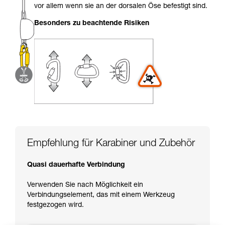
einem Profi, ob Sie in der Lage sind, den
vor allem wenn sie an der dorsalen Öse befestigt sind.
Vorgang alleine sicher zu wiederholen, bevor
Sie ihn eigenständig durchführen.
Besonders zu beachtende Risiken
Wir geben Beispiele für die mit Ihrer Aktivität
verbundenen Techniken. Möglicherweise gibt es
noch andere Techniken, die hier nicht
beschrieben werden.
Empfehlung für Karabiner und Zubehör
Quasi dauerhafte Verbindung
Verwenden Sie nach Möglichkeit ein
Verbindungselement, das mit einem Werkzeug
festgezogen wird.