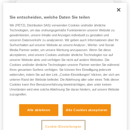
Sie entscheiden, welche Daten Sie teilen
Wir (PETZL Distribution SAS) verwenden Cookies und/oder ähnliche
Technologien, um das ordnungsgemäße Funktionieren unserer Website zu
gewährleisten, unsere Inhalte und Anzeigen individuell zu gestalten und
unseren Datenverkehr zu analysieren. Wir geben auch Informationen über Ihr
Surfverhalten auf unserer Website an unsere Analyse-, Werbe- und Social-
Media-Partner weiter, um unsere Werbung anzupassen. Wenn Sie diese
akzeptieren, sind unsere Cookies und/oder ähnliche Technologien nur auf
unserer Website aktiv und verfolgen Sie nicht auf andere Websites. Die
Cookies und/oder ähnliche Technologien unserer Partner werden Sie während
Ihres gesamten Surfens verfolgen. Sie können Ihre Einwilligung jederzeit
widerrufen, indem Sie auf den Link „Cookie-Einstellungen“ klicken, der sich am
unteren Rand der Website befindet. Die Ablehnung aller oder eines Teils dieser
Cookies kann Ihre Benutzererfahrung beeinträchtigen, aber unter keinen
Umständen wird eine solche Ablehnung Sie daran hindern, auf unsere Website
Rund, gleiche Bruchlast in allen
zuzugreifen.
Richtungen (außer beim Aufliegen auf einer
Kante).
Kein Schwachpunkt wie die
Alle ablehnen
Alle Cookies akzeptieren
Verriegelungshülse der Karabiner.
Cookie-Einstellungen