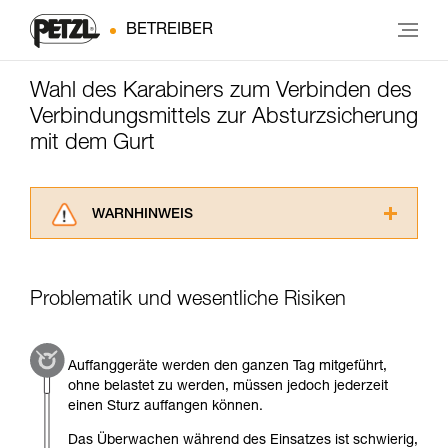
BETREIBER
Wahl des Karabiners zum Verbinden des
Verbindungsmittels zur Absturzsicherung
mit dem Gurt
WARNHINWEIS
Lesen Sie die Gebrauchsanweisungen der
Produkte, um die es in diesem Tech Tipp geht,
aufmerksam durch, bevor Sie diesen zu Rate
Problematik und wesentliche Risiken
ziehen. Um diese Zusatzinformationen
verstehen zu können, müssen Sie zuerst die in
der Gebrauchsanweisung enthaltenen
Auffanggeräte werden den ganzen Tag mitgeführt,
Informationen richtig verstanden haben.
ohne belastet zu werden, müssen jedoch jederzeit
Die Beherrschung dieser Techniken setzt eine
einen Sturz auffangen können.
entsprechende Ausbildung und ein spezielles
Training voraus. Prüfen Sie zusammen mit
Das Überwachen während des Einsatzes ist schwierig,