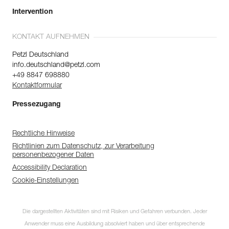
Intervention
KONTAKT AUFNEHMEN
Petzl Deutschland
info.deutschland@petzl.com
+49 8847 698880
Kontaktformular
Pressezugang
Rechtliche Hinweise
Richtlinien zum Datenschutz, zur Verarbeitung
personenbezogener Daten
Accessibility Declaration
Cookie-Einstellungen
Die dargestellten Aktivitäten sind mit Risiken und Gefahren verbunden. Jeder
Anwender muss eine Ausbildung absolviert haben und über entsprechende