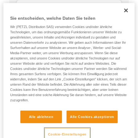
Sie entscheiden, welche Daten Sie teilen
Wir (PETZL Distribution SAS) verwenden Cookies und/oder ähnliche
Technologien, um das ordnungsgemäße Funktionieren unserer Website zu
gewährleisten, unsere Inhalte und Anzeigen individuell zu gestalten und
unseren Datenverkehr zu analysieren. Wir geben auch Informationen über Ihr
Surfverhalten auf unserer Website an unsere Analyse-, Werbe- und Social-
Media-Partner weiter, um unsere Werbung anzupassen. Wenn Sie diese
akzeptieren, sind unsere Cookies und/oder ähnliche Technologien nur auf
unserer Website aktiv und verfolgen Sie nicht auf andere Websites. Die
Cookies und/oder ähnliche Technologien unserer Partner werden Sie während
Ihres gesamten Surfens verfolgen. Sie können Ihre Einwilligung jederzeit
widerrufen, indem Sie auf den Link „Cookie-Einstellungen“ klicken, der sich am
unteren Rand der Website befindet. Die Ablehnung aller oder eines Teils dieser
Cookies kann Ihre Benutzererfahrung beeinträchtigen, aber unter keinen
Umständen wird eine solche Ablehnung Sie daran hindern, auf unsere Website
Rund, gleiche Bruchlast in allen
zuzugreifen.
Richtungen (außer beim Aufliegen auf einer
Kante).
Kein Schwachpunkt wie die
Alle ablehnen
Alle Cookies akzeptieren
Verriegelungshülse der Karabiner.
Cookie-Einstellungen