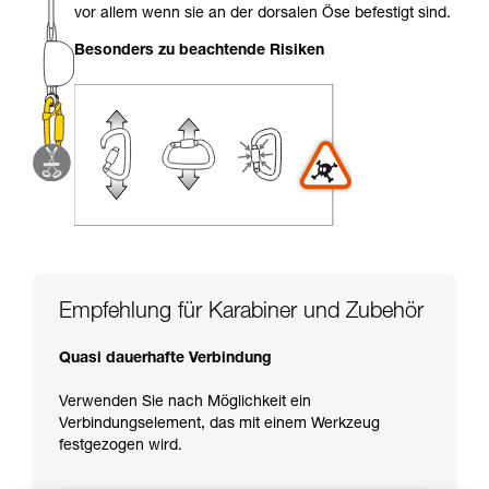
einem Profi, ob Sie in der Lage sind, den
vor allem wenn sie an der dorsalen Öse befestigt sind.
Vorgang alleine sicher zu wiederholen, bevor
Sie ihn eigenständig durchführen.
Besonders zu beachtende Risiken
Wir geben Beispiele für die mit Ihrer Aktivität
verbundenen Techniken. Möglicherweise gibt es
noch andere Techniken, die hier nicht
beschrieben werden.
Empfehlung für Karabiner und Zubehör
Quasi dauerhafte Verbindung
Verwenden Sie nach Möglichkeit ein
Verbindungselement, das mit einem Werkzeug
festgezogen wird.