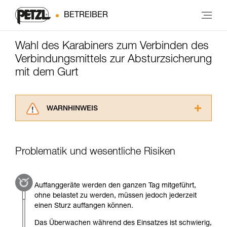
BETREIBER
Wahl des Karabiners zum Verbinden des
Verbindungsmittels zur Absturzsicherung
mit dem Gurt
WARNHINWEIS
Lesen Sie die Gebrauchsanweisungen der
Produkte, um die es in diesem Tech Tipp geht,
aufmerksam durch, bevor Sie diesen zu Rate
Problematik und wesentliche Risiken
ziehen. Um diese Zusatzinformationen
verstehen zu können, müssen Sie zuerst die in
der Gebrauchsanweisung enthaltenen
Auffanggeräte werden den ganzen Tag mitgeführt,
Informationen richtig verstanden haben.
ohne belastet zu werden, müssen jedoch jederzeit
Die Beherrschung dieser Techniken setzt eine
einen Sturz auffangen können.
entsprechende Ausbildung und ein spezielles
Training voraus. Prüfen Sie zusammen mit
Das Überwachen während des Einsatzes ist schwierig,