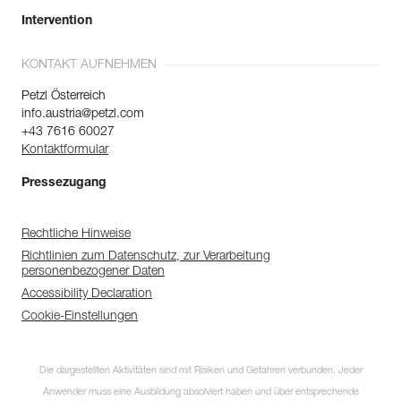
Intervention
KONTAKT AUFNEHMEN
Petzl Österreich
info.austria@petzl.com
+43 7616 60027
Kontaktformular
Pressezugang
Rechtliche Hinweise
Richtlinien zum Datenschutz, zur Verarbeitung
personenbezogener Daten
Accessibility Declaration
Cookie-Einstellungen
Die dargestellten Aktivitäten sind mit Risiken und Gefahren verbunden. Jeder
Anwender muss eine Ausbildung absolviert haben und über entsprechende