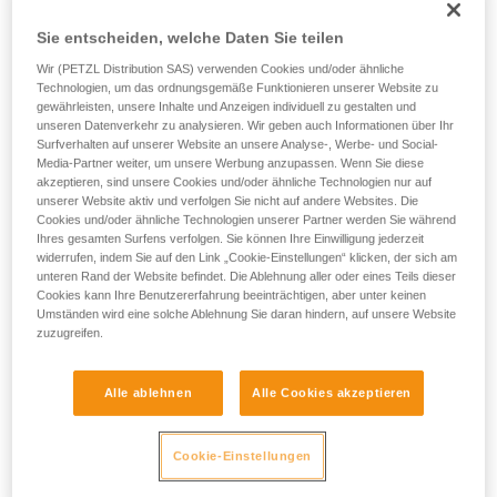
Die Umlenkrolle SPIN S1 lässt sich öffnen, auch wenn sie
am Anschlagpunkt befestigt ist, und erleichtert das
Sie entscheiden, welche Daten Sie teilen
Einrichten von Flaschenzugsystemen, Hilfsseilbahnen und
Wir (PETZL Distribution SAS) verwenden Cookies und/oder ähnliche
Umlenksystemen. Sie ist kompakt und ermöglicht, Volumen
Technologien, um das ordnungsgemäße Funktionieren unserer Website zu
und Gewicht zu reduzieren, insbesondere bei technischen
gewährleisten, unsere Inhalte und Anzeigen individuell zu gestalten und
Rettungseinsätzen. Die Laufrolle mit gekapseltem Kugellager
unseren Datenverkehr zu analysieren. Wir geben auch Informationen über Ihr
gewährleistet einen hohen Wirkungsgrad. Das Handling wird
Surfverhalten auf unserer Website an unsere Analyse-, Werbe- und Social-
durch einen Wirbel erleichtert, der das Ausrichten der
Media-Partner weiter, um unsere Werbung anzupassen. Wenn Sie diese
akzeptieren, sind unsere Cookies und/oder ähnliche Technologien nur auf
Umlenkrolle unter Last sowie ein direktes Einhängen von
unserer Website aktiv und verfolgen Sie nicht auf andere Websites. Die
Karabinern, Seilen oder Schlingen ermöglicht.
Cookies und/oder ähnliche Technologien unserer Partner werden Sie während
Ihres gesamten Surfens verfolgen. Sie können Ihre Einwilligung jederzeit
widerrufen, indem Sie auf den Link „Cookie-Einstellungen“ klicken, der sich am
unteren Rand der Website befindet. Die Ablehnung aller oder eines Teils dieser
Product video
Cookies kann Ihre Benutzererfahrung beeinträchtigen, aber unter keinen
Umständen wird eine solche Ablehnung Sie daran hindern, auf unsere Website
zuzugreifen.
Alle ablehnen
Alle Cookies akzeptieren
Cookie-Einstellungen