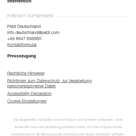
Intervention
KONTAKT AUFNEHMEN
Petzl Deutschland
info.deutschland@petzl.com
+49 8847 698880
Kontaktformular
Pressezugang
Rechtliche Hinweise
Richtlinien zum Datenschutz, zur Verarbeitung
personenbezogener Daten
Accessibility Declaration
Cookie-Einstellungen
Die dargestellten Aktivitäten sind mit Risiken und Gefahren verbunden. Jeder
Anwender muss eine Ausbildung absolviert haben und über entsprechende
Kompetenzen in der Benutzung der Ausrüstung bei diesen Aktivitäten verfügen.