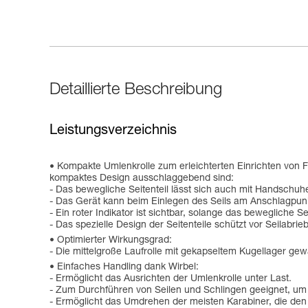
Detaillierte Beschreibung
Leistungsverzeichnis
Kompakte Umlenkrolle zum erleichterten Einrichten von 
kompaktes Design ausschlaggebend sind:
- Das bewegliche Seitenteil lässt sich auch mit Handschuhen
- Das Gerät kann beim Einlegen des Seils am Anschlagpunk
- Ein roter Indikator ist sichtbar, solange das bewegliche Seit
- Das spezielle Design der Seitenteile schützt vor Seilabrieb
Optimierter Wirkungsgrad:
- Die mittelgroße Laufrolle mit gekapseltem Kugellager gew
Einfaches Handling dank Wirbel:
- Ermöglicht das Ausrichten der Umlenkrolle unter Last.
- Zum Durchführen von Seilen und Schlingen geeignet, um
- Ermöglicht das Umdrehen der meisten Karabiner, die de