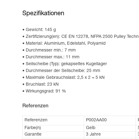
Spezifikationen
Gewicht: 145 g
Zertifizierung(en): CE EN 12278, NFPA 2500 Pulley Tech
Material: Aluminium, Edelstahl, Polyamid
Durchmesser min.: 7 mm
Durchmesser max.: 11 mm
Seilscheibe (Typ): gekapseltes Kugellager
Durchmesser der Seilscheibe: 25 mm
Maximale Gebrauchslast: 2,5 x 2 = 5 kN
Bruchlast: 23 kN
Wirkungsgrad: 91 %
Referenzen
Referenzen
P002AA00
Farbe(n)
Gelb
Garantie
3 Jahre