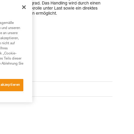
n hohen Wirkungsgrad. Das Handling wird durch einen
richten der Umlenkrolle unter Last sowie ein direktes
en oder Schlingen ermöglicht.
ngsgemäße
n und unseren
te an unsere
akzeptieren,
 nicht auf
Ihres
nk „Cookie-
es Teils dieser
e Ablehnung Sie
 akzeptieren
e