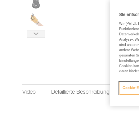
Sie entsc
Wir (PETZL 
Funktioniere
Datenverkehr
Analyse-, W
sind unsere 
andere Webs
gesamten Sur
Einstellunge
Cookies kann
daran hinder
Cookie-E
Video
Detaillierte Beschreibung
Techn