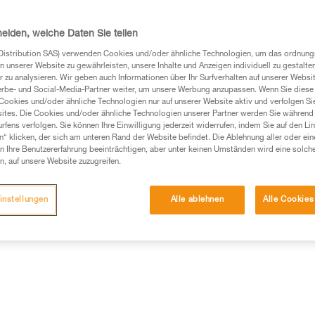
Kugellager gewährleistet eine
Wirbel erleichtert, der das Aus
Einhängen von Karabinern, Seil
heiden, welche Daten Sie teilen
Distribution SAS) verwenden Cookies und/oder ähnliche Technologien, um das ordnu
n unserer Website zu gewährleisten, unsere Inhalte und Anzeigen individuell zu gestalte
Einen Händler finden
 zu analysieren. Wir geben auch Informationen über Ihr Surfverhalten auf unserer Websi
erbe- und Social-Media-Partner weiter, um unsere Werbung anzupassen. Wenn Sie diese 
Cookies und/oder ähnliche Technologien nur auf unserer Website aktiv und verfolgen Sie
ites. Die Cookies und/oder ähnliche Technologien unserer Partner werden Sie während 
fens verfolgen. Sie können Ihre Einwilligung jederzeit widerrufen, indem Sie auf den Li
n“ klicken, der sich am unteren Rand der Website befindet. Die Ablehnung aller oder ein
 Ihre Benutzererfahrung beeinträchtigen, aber unter keinen Umständen wird eine solch
n, auf unsere Website zuzugreifen.
instellungen
Alle ablehnen
Alle Cookies
Weitere Produkt
ische Informationen
Wartung