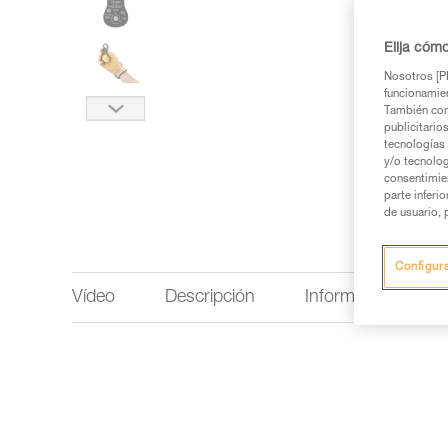
Elija cóm
Nosotros [PE
funcionamien
También com
publicitario
tecnologías 
y/o tecnolog
consentimie
parte inferi
de usuario, 
Configur
Vídeo
Descripción
Información técnic