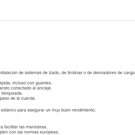
talación de sistemas de izado, de tirolinas o de desviadores de carga 
 rápida, incluso con guantes.
parato conectado al anclaje.
tá bloqueada.
 paso de la cuerda.
s estanco para asegurar un muy buen rendimiento.
a facilitar las maniobras.
mplen con las normas europeas.