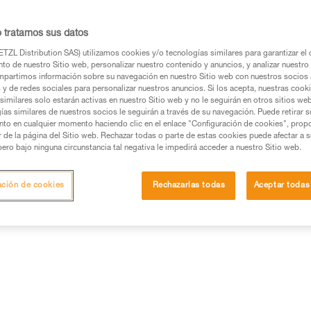
giratorio que permite orientar
cuerdas o cintas.
o tratamos sus datos
TZL Distribution SAS) utilizamos cookies y/o tecnologías similares para garantizar el 
Buscar un punto de venta
to de nuestro Sitio web, personalizar nuestro contenido y anuncios, y analizar nuestro 
partimos información sobre su navegación en nuestro Sitio web con nuestros socios a
s y de redes sociales para personalizar nuestros anuncios. Si los acepta, nuestras cook
similares solo estarán activas en nuestro Sitio web y no le seguirán en otros sitios we
ías similares de nuestros socios le seguirán a través de su navegación. Puede retirar s
nto en cualquier momento haciendo clic en el enlace "Configuración de cookies", prop
or de la página del Sitio web. Rechazar todas o parte de estas cookies puede afectar a 
pero bajo ninguna circunstancia tal negativa le impedirá acceder a nuestro Sitio web.
ación de cookies
Rechazarlas todas
Aceptar todas
Otros productos
a
Inspección