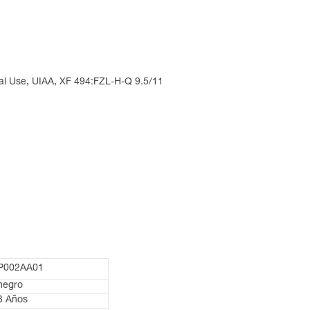
al Use, UIAA, XF 494:FZL-H-Q 9.5/11
P002AA01
negro
3 Años