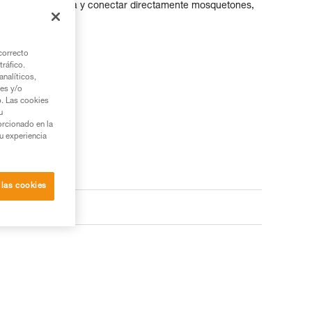
 la polea bajo carga y conectar directamente mosquetones,
correcto
tráfico.
nalíticos,
ies y/o
b. Las cookies
u
orcionado en la
su experiencia
 las cookies