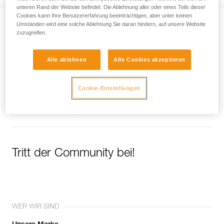
unteren Rand der Website befindet. Die Ablehnung aller oder eines Teils dieser
Cookies kann Ihre Benutzererfahrung beeinträchtigen, aber unter keinen
Umständen wird eine solche Ablehnung Sie daran hindern, auf unsere Website
Newsletter abonnieren
zuzugreifen.
und auf dem Laufenden bleiben
Alle ablehnen
Alle Cookies akzeptieren
Email *
Cookie-Einstellungen
Tritt der Community bei!
WER WIR SIND