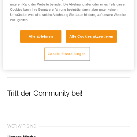
unteren Rand der Website befindet. Die Ablehnung aller oder eines Teils dieser
Cookies kann Ihre Benutzererfahrung beeinträchtigen, aber unter keinen
Umständen wird eine solche Ablehnung Sie daran hindern, auf unsere Website
Newsletter abonnieren
zuzugreifen.
und auf dem Laufenden bleiben
Alle ablehnen
Alle Cookies akzeptieren
Email *
Cookie-Einstellungen
Tritt der Community bei!
WER WIR SIND