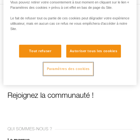
Vous pouvez retirer votre consentement à tout moment en cliquant sur le lien «
Paramètres des cookies » prévu à cet effet en bas de page du Site.
Le fait de refuser tout ou partie de ces cookies peut dégrader votre expérience
Abonnez-vous à la newsletter
utilisateur, mais en aucun cas ce refus ne vous empêchera d’accéder à notre
Site.
et restez connecté à notre actualité
Email *
Tout refuser
Autoriser tous les cookies
Paramètres des cookies
Rejoignez la communauté !
QUI SOMMES-NOUS ?