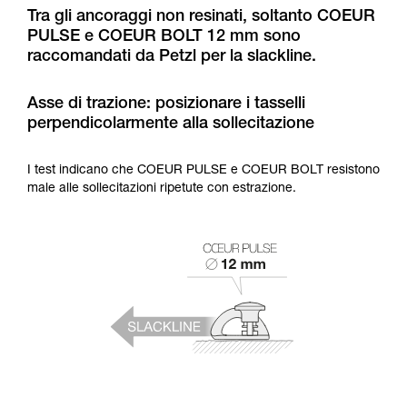
formazione ed un addestramento specifico.
Tra gli ancoraggi non resinati, soltanto COEUR
Verificate con un professionista la vostra
PULSE e COEUR BOLT 12 mm sono
capacità di rifare la manovra, da soli, in piena
raccomandati da Petzl per la slackline.
sicurezza, prima di riprodurla autonomamente.
Forniamo esempi di tecniche relative alla vostra
attività. Ne possono esistere altre che non
Asse di trazione: posizionare i tasselli
vengono qui descritte.
perpendicolarmente alla sollecitazione
I test indicano che COEUR PULSE e COEUR BOLT resistono
male alle sollecitazioni ripetute con estrazione.