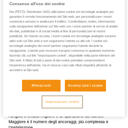
Consenso all'uso dei cookie
Noi (PETZL Distribution SAS) utilizziamo cookie e/o tecnologie analoghe per
garantire il corretto funzionamento del Sito web, per personalizzare i nostri
contenuti e annunci e analizzare il traffico. Condividiamo, inoltre, informazioni
sulla navigazione dell’utente sul Sito web con i nostri partner di servizi di analisi
dei dati, pubblicitari e di social media al fine di personalizzare le nostre
pubblicità. Se l’utente accetta, i nostri cookie e/o tecnologie analoghe saranno
attivi solo sul Sito web e non seguiranno l’utente su altri siti. I cookie e/o
tecnologie analoghe dei nostri partner seguiranno l’utente durante la
navigazione. L’utente può revocare il proprio consenso in qualsiasi momento
facendo clic sul link “Impostazioni cookie”, disponibile nella parte inferiore del
Sito web. Il rifiuto di tutti o parte di tali cookie potrebbe compromettere
Ripartizione delle sollecitazioni: moltiplicare gli
l’esperienza dell’utente, ma in nessun caso tale rifiuto impedirà all’utente di
ancoraggi non è sufficiente
accedere al Sito web.
L’installazione deve consentire agli ancoraggi di assumersi
Rifiuta tutti
Accetta tutti i cookie
ciascuno una parte uguale delle sollecitazioni. Se un
ancoraggio è caricato più degli altri e cede, l’urto sugli altri
ancoraggi potrà farli cedere a loro volta. Esistono molte
Impostazioni cookie
tecniche per ripartire le sollecitazioni tra gli ancoraggi
mediante triangolazione, secondo la regola di base che più
l’angolo è chiuso migliore è la ripartizione del carico.
Maggiore è il numero degli ancoraggi, più complessa è
l’installazione.