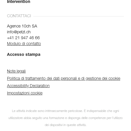
Intervention
CONTATTACI
Agence 10ch SA
info@petzl.ch
+41 21 947 46 66
Modulo di contatto
Accesso stampa
Note legali
Politica di trattamento dei dati personali e di gestione dei cookie
Accessibility Declaration
Impostazioni cookie
Le attività indicate sono intrinsecamente pericolose. È indispensabile che ogni
utilizzatore abbia seguito una formazione e disponga delle competenze per l’utilizzo
dei dispositivi in queste attività.