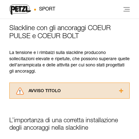
SPORT
Slackline con gli ancoraggi COEUR
PULSE e COEUR BOLT
La tensione e i rimbalzi sulla slackline producono
sollecitazioni elevate e ripetute, che possono superare quelle
dell’arrampicata e delle attività per cui sono stati progettati
gli ancoraggi.
AVVISO TITOLO
Leggere attentamente le istruzioni tecniche dei
prodotti utilizzati in questo consiglio prima di
consultarlo. Dovete aver compreso le
L’importanza di una corretta installazione
informazioni dell’istruzione tecnica per poter
capire queste ulteriori informazioni.
degli ancoraggi nella slackline
La padronanza di queste tecniche richiede una