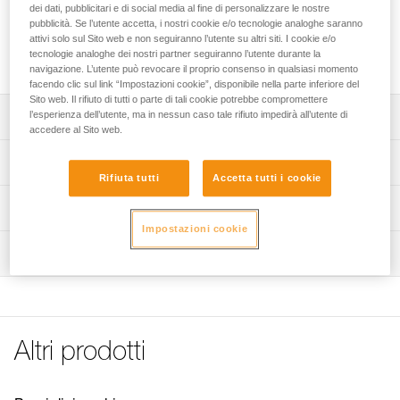
Ancoraggio in acciaio inossidabile composto da una
dei dati, pubblicitari e di social media al fine di personalizzare le nostre
placchetta COEUR STAINLESS, un tassello e un dado,
pubblicità. Se l’utente accetta, i nostri cookie e/o tecnologie analoghe saranno
attivi solo sul Sito web e non seguiranno l’utente su altri siti. I cookie e/o
destinato all’utilizzo in ambienti esterni tradizionali. È
tecnologie analoghe dei nostri partner seguiranno l’utente durante la
disponibile nel diametro da 10 o 12 mm.
navigazione. L’utente può revocare il proprio consenso in qualsiasi momento
facendo clic sul link “Impostazioni cookie”, disponibile nella parte inferiore del
Sito web. Il rifiuto di tutti o parte di tali cookie potrebbe compromettere
l’esperienza dell’utente, ma in nessun caso tale rifiuto impedirà all’utente di
Descrizione
accedere al Sito web.
Ancoraggio completo e resistente:
Specifiche tecniche
- composto da una placchetta COEUR STAINLESS, un
Rifiuta tutti
Accetta tutti i cookie
tassello e un dado,
Materiali: acciaio inossidabile 316L
Informazioni tecniche
- realizzato in acciaio inossidabile 316L per garantire
Certificazione(i): EN 959
un’eccellente resistenza alla corrosione per gli ambienti
Impostazioni cookie
Libretto d'uso
esterni tradizionali,
Ispezione
Dettagli codice
Scarica il pdf technical-notice-COEUR-BOLT-STEEL-
- sistema antirotazione della placchetta: rilievi sul lato
STAINLESS-HCR-1
posteriore impediscono alla placchetta di ruotare durante
Codice : P36BS 10
l’installazione dell’ancoraggio, ma anche nell’utilizzo in
Dichiarazione di conformità
Diametro : 10 mm
caso di forti sollecitazioni laterali.
Scarica il pdf UE-Declaration-P36BSXX-Coeur-Bolt-
Peso : 110 g
Stainless
Diametro di foratura : 10 mm
Moschettonaggio facilitato:
Altri prodotti
Lunghezza totale del tassello : 70 mm
- foro di collegamento grande ed ergonomico per facilitare
FAQ
Resistenza al taglio calcestruzzo 50 MPa : 25 kN
il moschettonaggio,
FAQ
Resistenza all’estrazione su calcestruzzo 50 MPa : 15 kN
- la larghezza del foro consente d’installare due