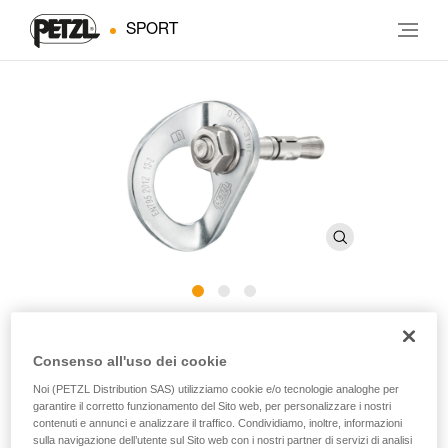
SPORT
COEUR BOLT STAINLESS
Consenso all'uso dei cookie
Noi (PETZL Distribution SAS) utilizziamo cookie e/o tecnologie analoghe per
Ancoraggio in acciaio inossidabile per l’utilizzo in
garantire il corretto funzionamento del Sito web, per personalizzare i nostri
ambienti esterni tradizionali (confezione da 20)
contenuti e annunci e analizzare il traffico. Condividiamo, inoltre, informazioni
sulla navigazione dell’utente sul Sito web con i nostri partner di servizi di analisi