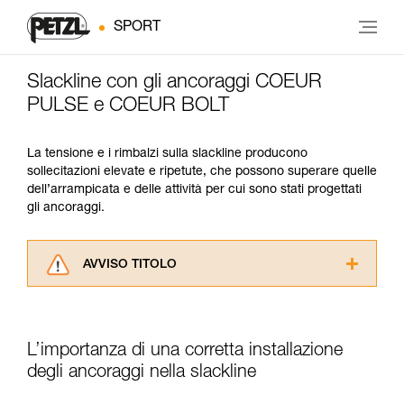
SPORT
Slackline con gli ancoraggi COEUR
PULSE e COEUR BOLT
La tensione e i rimbalzi sulla slackline producono
sollecitazioni elevate e ripetute, che possono superare quelle
dell’arrampicata e delle attività per cui sono stati progettati
gli ancoraggi.
AVVISO TITOLO
Leggere attentamente le istruzioni tecniche dei
prodotti utilizzati in questo consiglio prima di
consultarlo. Dovete aver compreso le
L’importanza di una corretta installazione
informazioni dell’istruzione tecnica per poter
capire queste ulteriori informazioni.
degli ancoraggi nella slackline
La padronanza di queste tecniche richiede una