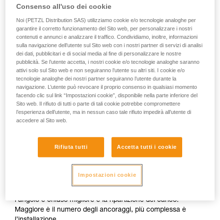
Consenso all'uso dei cookie
Noi (PETZL Distribution SAS) utilizziamo cookie e/o tecnologie analoghe per
garantire il corretto funzionamento del Sito web, per personalizzare i nostri
contenuti e annunci e analizzare il traffico. Condividiamo, inoltre, informazioni
sulla navigazione dell’utente sul Sito web con i nostri partner di servizi di analisi
dei dati, pubblicitari e di social media al fine di personalizzare le nostre
pubblicità. Se l’utente accetta, i nostri cookie e/o tecnologie analoghe saranno
attivi solo sul Sito web e non seguiranno l’utente su altri siti. I cookie e/o
tecnologie analoghe dei nostri partner seguiranno l’utente durante la
navigazione. L’utente può revocare il proprio consenso in qualsiasi momento
facendo clic sul link “Impostazioni cookie”, disponibile nella parte inferiore del
Sito web. Il rifiuto di tutti o parte di tali cookie potrebbe compromettere
Ripartizione delle sollecitazioni: moltiplicare gli
l’esperienza dell’utente, ma in nessun caso tale rifiuto impedirà all’utente di
ancoraggi non è sufficiente
accedere al Sito web.
L’installazione deve consentire agli ancoraggi di assumersi
Rifiuta tutti
Accetta tutti i cookie
ciascuno una parte uguale delle sollecitazioni. Se un
ancoraggio è caricato più degli altri e cede, l’urto sugli altri
ancoraggi potrà farli cedere a loro volta. Esistono molte
Impostazioni cookie
tecniche per ripartire le sollecitazioni tra gli ancoraggi
mediante triangolazione, secondo la regola di base che più
l’angolo è chiuso migliore è la ripartizione del carico.
Maggiore è il numero degli ancoraggi, più complessa è
l’installazione.