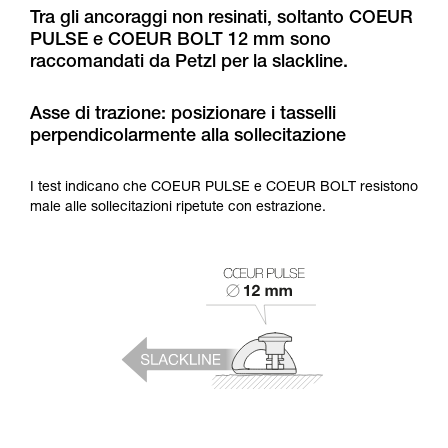
formazione ed un addestramento specifico.
Tra gli ancoraggi non resinati, soltanto COEUR
Verificate con un professionista la vostra
PULSE e COEUR BOLT 12 mm sono
capacità di rifare la manovra, da soli, in piena
raccomandati da Petzl per la slackline.
sicurezza, prima di riprodurla autonomamente.
Forniamo esempi di tecniche relative alla vostra
attività. Ne possono esistere altre che non
Asse di trazione: posizionare i tasselli
vengono qui descritte.
perpendicolarmente alla sollecitazione
I test indicano che COEUR PULSE e COEUR BOLT resistono
male alle sollecitazioni ripetute con estrazione.